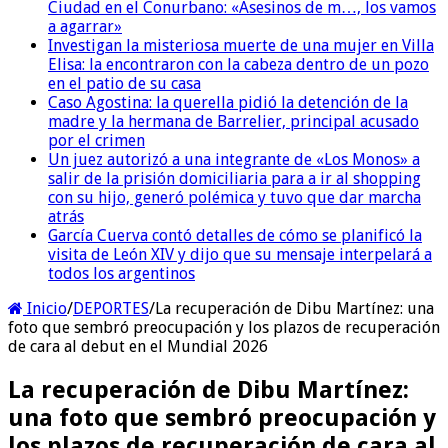
Ciudad en el Conurbano: «Asesinos de m…, los vamos
a agarrar»
Investigan la misteriosa muerte de una mujer en Villa
Elisa: la encontraron con la cabeza dentro de un pozo
en el patio de su casa
Caso Agostina: la querella pidió la detención de la
madre y la hermana de Barrelier, principal acusado
por el crimen
Un juez autorizó a una integrante de «Los Monos» a
salir de la prisión domiciliaria para a ir al shopping
con su hijo, generó polémica y tuvo que dar marcha
atrás
García Cuerva contó detalles de cómo se planificó la
visita de León XIV y dijo que su mensaje interpelará a
todos los argentinos
Inicio
/
DEPORTES
/
La recuperación de Dibu Martínez: una
foto que sembró preocupación y los plazos de recuperación
de cara al debut en el Mundial 2026
La recuperación de Dibu Martínez:
una foto que sembró preocupación y
los plazos de recuperación de cara al