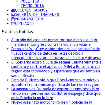
POLITICA
TECNOLOGIA
QUIENES SOMOS?
GALERÍA DE IMÁGENES
PROGRAMACIÓN
CONTACTO
Ultimas Noticias
A un año del caso del preceptor que mató a su hijo,
marchan al Congreso contra la violencia vicaria
Freno a la IA | Greg Abbott detiene la aprobación de
nuevos centros de datos en Texas debido a
preocupaciones sobre el consumo eléctrico y de agua
El Gobierno acusó a Lula de escalar unilateralmente el
conflicto y ratificó el apoyo de Milei a Bolsonaro: «La
región está cambiando y esperamos que así también
sea en Brasil»
Patricia Bullrich pidió que Brasil «no se victimice» y
apuntó a la intromisión política de Lula en la región
La amenaza de Quintela de expropiar empresas hizo
ruido en el peronismo: Kicillof se despega y dice que
en la Provincia no lo hizo
Nuevo asesinato motochorro de un policía de la