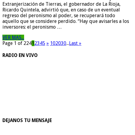
Extranjerización de Tierras, el gobernador de La Rioja,
Ricardo Quintela, advirtió que, en caso de un eventual
regreso del peronismo al poder, se recuperará todo
aquello que se considere perdido. “Hay que avisarles a los
inversores: el peronismo …
VER MAS...
Page 1 of 224
1
2
3
4
5
»
10
20
30
...
Last »
RADIO EN VIVO
DEJANOS TU MENSAJE