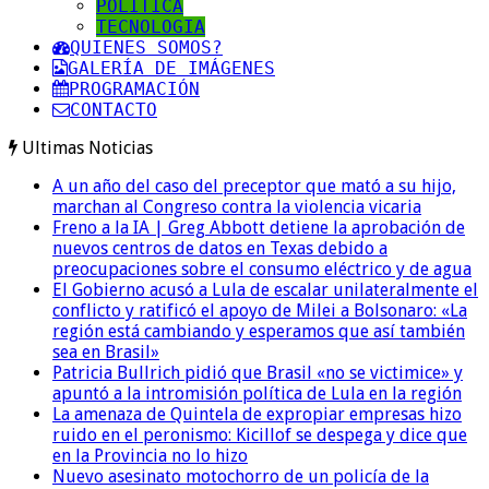
POLITICA
TECNOLOGIA
QUIENES SOMOS?
GALERÍA DE IMÁGENES
PROGRAMACIÓN
CONTACTO
Ultimas Noticias
A un año del caso del preceptor que mató a su hijo,
marchan al Congreso contra la violencia vicaria
Freno a la IA | Greg Abbott detiene la aprobación de
nuevos centros de datos en Texas debido a
preocupaciones sobre el consumo eléctrico y de agua
El Gobierno acusó a Lula de escalar unilateralmente el
conflicto y ratificó el apoyo de Milei a Bolsonaro: «La
región está cambiando y esperamos que así también
sea en Brasil»
Patricia Bullrich pidió que Brasil «no se victimice» y
apuntó a la intromisión política de Lula en la región
La amenaza de Quintela de expropiar empresas hizo
ruido en el peronismo: Kicillof se despega y dice que
en la Provincia no lo hizo
Nuevo asesinato motochorro de un policía de la