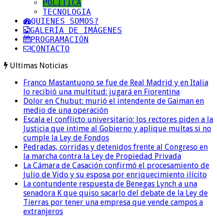
POLITICA
TECNOLOGIA
QUIENES SOMOS?
GALERÍA DE IMÁGENES
PROGRAMACIÓN
CONTACTO
Ultimas Noticias
Franco Mastantuono se fue de Real Madrid y en Italia
lo recibió una multitud: jugará en Fiorentina
Dolor en Chubut: murió el intendente de Gaiman en
medio de una operación
Escala el conflicto universitario: los rectores piden a la
Justicia que intime al Gobierno y aplique multas si no
cumple la Ley de Fondos
Pedradas, corridas y detenidos frente al Congreso en
la marcha contra la Ley de Propiedad Privada
La Cámara de Casación confirmó el procesamiento de
Julio de Vido y su esposa por enriquecimiento ilícito
La contundente respuesta de Benegas Lynch a una
senadora K que quiso sacarlo del debate de la Ley de
Tierras por tener una empresa que vende campos a
extranjeros