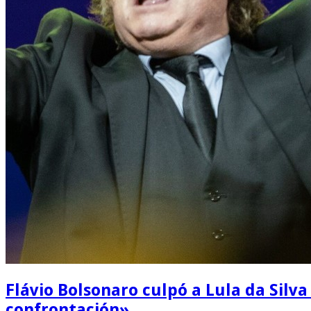
Flávio Bolsonaro culpó a Lula da Silva 
confrontación»