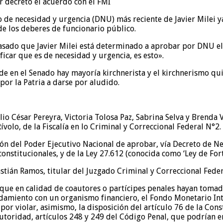
to de necesidad y urgencia (DNU) más reciente de Javier Milei
e los deberes de funcionario público.
pasado que Javier Milei está determinado a aprobar por DNU e
icar que es de necesidad y urgencia, es esto».
 en el Senado hay mayoría kirchnerista y el kirchnerismo quie
or la Patria a darse por aludido.
ulio César Pereyra, Victoria Tolosa Paz, Sabrina Selva y Brend
ívolo, de la Fiscalía en lo Criminal y Correccional Federal N°2.
ión del Poder Ejecutivo Nacional de aprobar, vía Decreto de 
constitucionales, y de la Ley 27.612 (conocida como ‘Ley de For
astián Ramos, titular del Juzgado Criminal y Correccional Feder
 que en calidad de coautores o partícipes penales hayan tomad
amiento con un organismo financiero, el Fondo Monetario Inter
 por violar, asimismo, la disposición del artículo 76 de la Cons
autoridad, artículos 248 y 249 del Código Penal, que podrían 