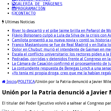
GALERÍA DE IMÁGENES
PROGRAMACIÓN
CONTACTO
Ultimas Noticias
River lo descartó y el pibe Jaime brilla en Peñarol de 
Flávio Bolsonaro culpó a Lula da Silva de la crisis con 
Camilota presentó a su nueva novia y contó su historia
Franco Mastantuono se fue de Real Madrid y en Italia lo
Dolor en Chubut: murió el intendente de Gaiman en me
Escala el conflicto universitario: los rectores piden a 
Pedradas, corridas y detenidos frente al Congreso en l
La Cámara de Casación confirmó el procesamiento de Jul
La contundente respuesta de Benegas Lynch a una senad
«Yo tenía mi propia droga, creo que me la habían regala
Inicio
/
POLITICA
/
Unión por la Patria denunció a Javier Mil
Unión por la Patria denunció a Javier
El titular del Poder Ejecutivo volvió a saltear al Congreso p