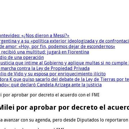
Montevideo: «¿Nos dieron a Messi?»
Argentina y a su «política exterior ideologizada y de confrontac
 de amor: «Hoy, por fin, podemos dejar de escondernos»
 recibió una multitud: jugará en Fiorentina
dio de una operación
la Justicia que intime al Gobierno y aplique multas si no cumple
a marcha contra la Ley de Propiedad Privada
io de Vido y su esposa por enriquecimiento ilícito
ora K que quiso sacarlo del debate de la Ley de Tierras por 
do»: qué declaró Candela Arizaga ante la justicia
ei por aprobar por decreto el acuerdo con el FMI
 Milei por aprobar por decreto el acuer
ara avanzar con su agenda, pero desde Diputados lo reportaron 