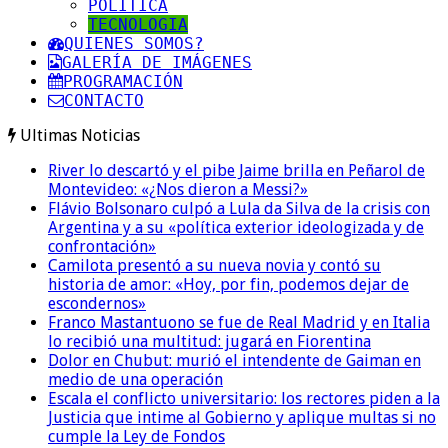
POLITICA
TECNOLOGIA
QUIENES SOMOS?
GALERÍA DE IMÁGENES
PROGRAMACIÓN
CONTACTO
Ultimas Noticias
River lo descartó y el pibe Jaime brilla en Peñarol de
Montevideo: «¿Nos dieron a Messi?»
Flávio Bolsonaro culpó a Lula da Silva de la crisis con
Argentina y a su «política exterior ideologizada y de
confrontación»
Camilota presentó a su nueva novia y contó su
historia de amor: «Hoy, por fin, podemos dejar de
escondernos»
Franco Mastantuono se fue de Real Madrid y en Italia
lo recibió una multitud: jugará en Fiorentina
Dolor en Chubut: murió el intendente de Gaiman en
medio de una operación
Escala el conflicto universitario: los rectores piden a la
Justicia que intime al Gobierno y aplique multas si no
cumple la Ley de Fondos