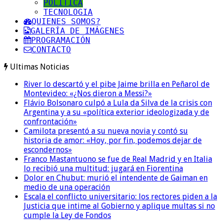
POLITICA
TECNOLOGIA
QUIENES SOMOS?
GALERÍA DE IMÁGENES
PROGRAMACIÓN
CONTACTO
Ultimas Noticias
River lo descartó y el pibe Jaime brilla en Peñarol de
Montevideo: «¿Nos dieron a Messi?»
Flávio Bolsonaro culpó a Lula da Silva de la crisis con
Argentina y a su «política exterior ideologizada y de
confrontación»
Camilota presentó a su nueva novia y contó su
historia de amor: «Hoy, por fin, podemos dejar de
escondernos»
Franco Mastantuono se fue de Real Madrid y en Italia
lo recibió una multitud: jugará en Fiorentina
Dolor en Chubut: murió el intendente de Gaiman en
medio de una operación
Escala el conflicto universitario: los rectores piden a la
Justicia que intime al Gobierno y aplique multas si no
cumple la Ley de Fondos