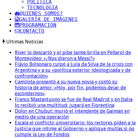
POLITICA
TECNOLOGIA
QUIENES SOMOS?
GALERÍA DE IMÁGENES
PROGRAMACIÓN
CONTACTO
Ultimas Noticias
River lo descartó y el pibe Jaime brilla en Peñarol de
Montevideo: «¿Nos dieron a Messi?»
Flávio Bolsonaro culpó a Lula da Silva de la crisis con
Argentina y a su «política exterior ideologizada y de
confrontación»
Camilota presentó a su nueva novia y contó su
historia de amor: «Hoy, por fin, podemos dejar de
escondernos»
Franco Mastantuono se fue de Real Madrid y en Italia
lo recibió una multitud: jugará en Fiorentina
Dolor en Chubut: murió el intendente de Gaiman en
medio de una operación
Escala el conflicto universitario: los rectores piden a la
Justicia que intime al Gobierno y aplique multas si no
cumple la Ley de Fondos