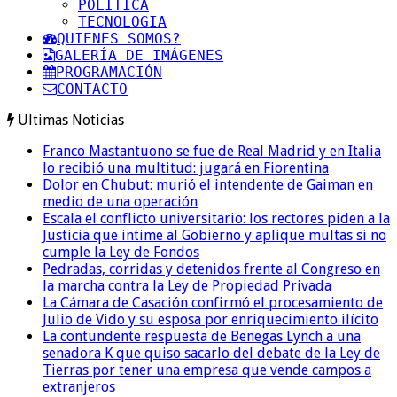
POLITICA
TECNOLOGIA
QUIENES SOMOS?
GALERÍA DE IMÁGENES
PROGRAMACIÓN
CONTACTO
Ultimas Noticias
Franco Mastantuono se fue de Real Madrid y en Italia
lo recibió una multitud: jugará en Fiorentina
Dolor en Chubut: murió el intendente de Gaiman en
medio de una operación
Escala el conflicto universitario: los rectores piden a la
Justicia que intime al Gobierno y aplique multas si no
cumple la Ley de Fondos
Pedradas, corridas y detenidos frente al Congreso en
la marcha contra la Ley de Propiedad Privada
La Cámara de Casación confirmó el procesamiento de
Julio de Vido y su esposa por enriquecimiento ilícito
La contundente respuesta de Benegas Lynch a una
senadora K que quiso sacarlo del debate de la Ley de
Tierras por tener una empresa que vende campos a
extranjeros