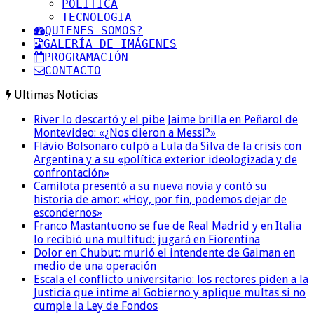
POLITICA
TECNOLOGIA
QUIENES SOMOS?
GALERÍA DE IMÁGENES
PROGRAMACIÓN
CONTACTO
Ultimas Noticias
River lo descartó y el pibe Jaime brilla en Peñarol de
Montevideo: «¿Nos dieron a Messi?»
Flávio Bolsonaro culpó a Lula da Silva de la crisis con
Argentina y a su «política exterior ideologizada y de
confrontación»
Camilota presentó a su nueva novia y contó su
historia de amor: «Hoy, por fin, podemos dejar de
escondernos»
Franco Mastantuono se fue de Real Madrid y en Italia
lo recibió una multitud: jugará en Fiorentina
Dolor en Chubut: murió el intendente de Gaiman en
medio de una operación
Escala el conflicto universitario: los rectores piden a la
Justicia que intime al Gobierno y aplique multas si no
cumple la Ley de Fondos