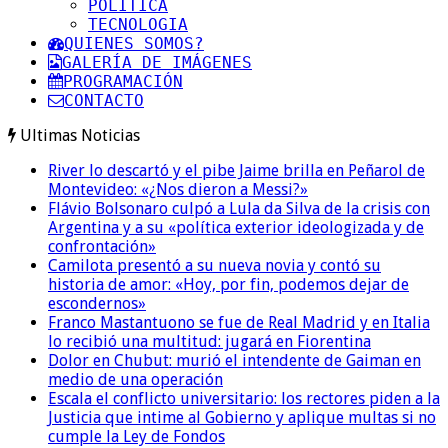
POLITICA
TECNOLOGIA
QUIENES SOMOS?
GALERÍA DE IMÁGENES
PROGRAMACIÓN
CONTACTO
Ultimas Noticias
River lo descartó y el pibe Jaime brilla en Peñarol de
Montevideo: «¿Nos dieron a Messi?»
Flávio Bolsonaro culpó a Lula da Silva de la crisis con
Argentina y a su «política exterior ideologizada y de
confrontación»
Camilota presentó a su nueva novia y contó su
historia de amor: «Hoy, por fin, podemos dejar de
escondernos»
Franco Mastantuono se fue de Real Madrid y en Italia
lo recibió una multitud: jugará en Fiorentina
Dolor en Chubut: murió el intendente de Gaiman en
medio de una operación
Escala el conflicto universitario: los rectores piden a la
Justicia que intime al Gobierno y aplique multas si no
cumple la Ley de Fondos