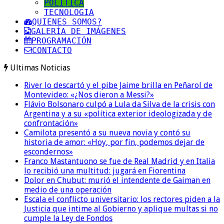
POLITICA
TECNOLOGIA
QUIENES SOMOS?
GALERÍA DE IMÁGENES
PROGRAMACIÓN
CONTACTO
Ultimas Noticias
River lo descartó y el pibe Jaime brilla en Peñarol de
Montevideo: «¿Nos dieron a Messi?»
Flávio Bolsonaro culpó a Lula da Silva de la crisis con
Argentina y a su «política exterior ideologizada y de
confrontación»
Camilota presentó a su nueva novia y contó su
historia de amor: «Hoy, por fin, podemos dejar de
escondernos»
Franco Mastantuono se fue de Real Madrid y en Italia
lo recibió una multitud: jugará en Fiorentina
Dolor en Chubut: murió el intendente de Gaiman en
medio de una operación
Escala el conflicto universitario: los rectores piden a la
Justicia que intime al Gobierno y aplique multas si no
cumple la Ley de Fondos