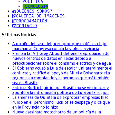
POLITICA
TECNOLOGIA
QUIENES SOMOS?
GALERÍA DE IMÁGENES
PROGRAMACIÓN
CONTACTO
Ultimas Noticias
A un año del caso del preceptor que mató a su hijo,
marchan al Congreso contra la violencia vicaria
Freno a la IA | Greg Abbott detiene la aprobación de
nuevos centros de datos en Texas debido a
preocupaciones sobre el consumo eléctrico y de agua
El Gobierno acusó a Lula de escalar unilateralmente el
conflicto y ratificó el apoyo de Milei a Bolsonaro: «La
región está cambiando y esperamos que así también
sea en Brasil»
Patricia Bullrich pidió que Brasil «no se victimice» y
apuntó a la intromisión política de Lula en la región
La amenaza de Quintela de expropiar empresas hizo
ruido en el peronismo: Kicillof se despega y dice que
en la Provincia no lo hizo
Nuevo asesinato motochorro de un policía de la