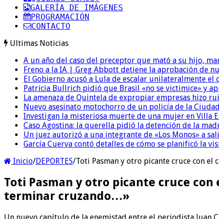
GALERÍA DE IMÁGENES
PROGRAMACIÓN
CONTACTO
Ultimas Noticias
A un año del caso del preceptor que mató a su hijo, mar
Freno a la IA | Greg Abbott detiene la aprobación de n
El Gobierno acusó a Lula de escalar unilateralmente el 
Patricia Bullrich pidió que Brasil «no se victimice» y ap
La amenaza de Quintela de expropiar empresas hizo ruido
Nuevo asesinato motochorro de un policía de la Ciudad
Investigan la misteriosa muerte de una mujer en Villa El
Caso Agostina: la querella pidió la detención de la mad
Un juez autorizó a una integrante de «Los Monos» a sali
García Cuerva contó detalles de cómo se planificó la vis
Inicio
/
DEPORTES
/
Toti Pasman y otro picante cruce con e
Toti Pasman y otro picante cruce con
terminar cruzando…»
Un nuevo capítulo de la enemistad entre el periodista Juan Car