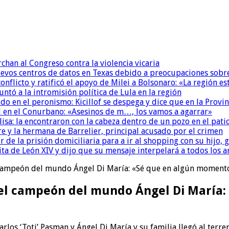
chan al Congreso contra la violencia vicaria
uevos centros de datos en Texas debido a preocupaciones sobr
conflicto y ratificó el apoyo de Milei a Bolsonaro: «La región
untó a la intromisión política de Lula en la región
 en el peronismo: Kicillof se despega y dice que en la Provinc
 en el Conurbano: «Asesinos de m…, los vamos a agarrar»
isa: la encontraron con la cabeza dentro de un pozo en el pati
re y la hermana de Barrelier, principal acusado por el crimen
r de la prisión domiciliaria para a ir al shopping con su hijo
ita de León XIV y dijo que su mensaje interpelará a todos los 
l campeón del mundo Ángel Di María: «Sé que en algún moment
 el campeón del mundo Ángel Di María
los ‘Toti’ Pasman y Ángel Di María y su familia llegó al terreno