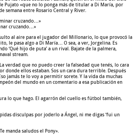
de Pujato «que no lo ponga más de titular a Di María, por
de semana entre Rosario Central y River.
minar cruzando…»
ulto al aire para el jugador del Millonario, lo que provocó la
o, le pasa algo a Di María… O sea, a ver, Jorgelina. Es
ndo ‘Qué hijo de puta’ a un rival. Bajate de la palmera,
rnaval stream.
 «La verdad que no puedo creer la falsedad que tenés, lo cara
or donde ellos estaban. Sos un cara dura terrible. Después
Eso jamás te lo voy a permitir sorete. Y la vida da muchas
ampeón del mundo en un comentario a esa publicación en
ra lo que hago. El agarrón del cuello es fútbol también,
idas disculpas por joderlo a Ángel, ni me digas ‘fui un
 Te manda saludos el Pony».