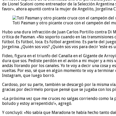
de Lionel Scaloni como entrenador de la Selección Argentina 
favor», ahora apuntó contra la mujer de Angelito, Jorgelina C
Toti Pasman y otro picante cruce con el campeón del 
Hubo una dura infracción de Juan Carlos Portillo contra Di Ma
crítica de Pasman. «No soporto cuando en las transmisiones de 
fútbol. Es fútbol, loca. Es fútbol argentino. Es parte del jueg
Jorgelina. ¿Quién sos vos? ¿Quién sos vos para decir ‘este es 
Fideo, figura en el triunfo del Canalla en el Gigante de Arro
dura que sos. Pediste perdón en el avión a mi mujer y a mis 
andás llorando por los canales. Yo te voy a decir una cosa y 
vueltas. Por eso, sé que en algún momento te voy a termina
Instagram, que luego borró.
Cardoso, por su parte, también se descargó por la misma vía.
gracias por decírmelo porque pensé que se jugaba con los pies
«La próxima vez que me cruces no salgas corriendo como la pr
boludo y estoy arrepentido’», agregó.
Y concluyó: «No sabía que Maradona te había hecho tanto dañ