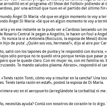
se arrodilló en el programa «El Show del Fútbol» pidiendo al 
ardoso, por una actitud que tuvo en el partido del último fin 
mundo Ángel Di María: «Sé que en algún momento te voy a ter
ría y en ese instante se la pudo ver a Cardoso lanzando un ins
Rosario Central le pegan a Angelito, le hacen un foul a Angelit
o. Yo nunca la vi a Antonela (Roccuzzo, la esposa de Messi) dicie
un hijo de puta’. ¿Quién sos vos, hermana?», dijo al aire por Ca
yito, salió con los tapones de punta y le respondió con dureza.
viejos sólo porque no te quedó otra porque tenías que pasar p
espero que te quede claro. Con mi mujer no, con mi familia no. 
r cruzando. Te mando saludos plasma. Abrazo», respondió el c
 «Tenés razón Tonti, cómo voy a insultar en la cancha? Una locu
. Tenés tanta razón en esta!!», posteó la esposa de Di María.
imera vez en el aeropuerto (arreglándote la corbatita) ni me p
o, necesitás ayuda? Contá con nosotros de corazón te lo digo.