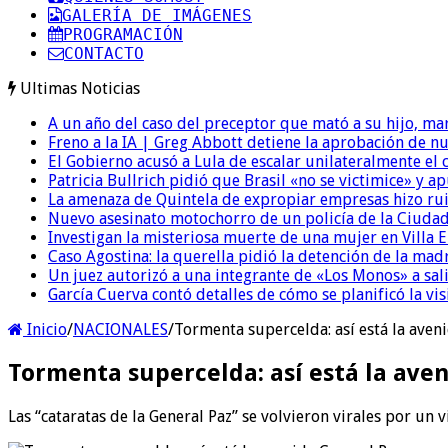
GALERÍA DE IMÁGENES
PROGRAMACIÓN
CONTACTO
Ultimas Noticias
A un año del caso del preceptor que mató a su hijo, mar
Freno a la IA | Greg Abbott detiene la aprobación de n
El Gobierno acusó a Lula de escalar unilateralmente el 
Patricia Bullrich pidió que Brasil «no se victimice» y ap
La amenaza de Quintela de expropiar empresas hizo ruido
Nuevo asesinato motochorro de un policía de la Ciudad
Investigan la misteriosa muerte de una mujer en Villa El
Caso Agostina: la querella pidió la detención de la mad
Un juez autorizó a una integrante de «Los Monos» a sali
García Cuerva contó detalles de cómo se planificó la vis
Inicio
/
NACIONALES
/
Tormenta supercelda: así está la aven
Tormenta supercelda: así está la ave
Las “cataratas de la General Paz” se volvieron virales por u