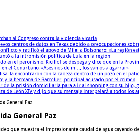
chan al Congreso contra la violencia vicaria
uevos centros de datos en Texas debido a preocupaciones sobr
conflicto y ratificó el apoyo de Milei a Bolsonaro: «La región
untó a la intromisión política de Lula en la región
 en el peronismo: Kicillof se despega y dice que en la Provinc
 en el Conurbano: «Asesinos de m…, los vamos a agarrar»
isa: la encontraron con la cabeza dentro de un pozo en el pati
re y la hermana de Barrelier, principal acusado por el crimen
r de la prisión domiciliaria para a ir al shopping con su hijo
ita de León XIV y dijo que su mensaje interpelará a todos los 
ida General Paz
nida General Paz
n video que muestra el impresionante caudal de agua cayendo de