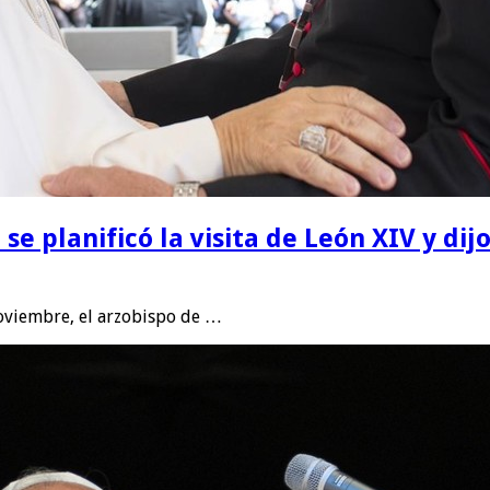
e planificó la visita de León XIV y di
noviembre, el arzobispo de …