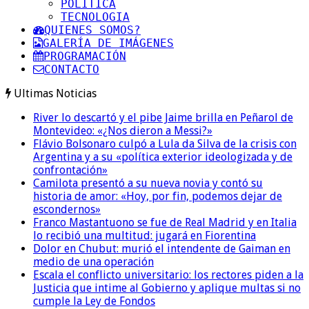
POLITICA
TECNOLOGIA
QUIENES SOMOS?
GALERÍA DE IMÁGENES
PROGRAMACIÓN
CONTACTO
Ultimas Noticias
River lo descartó y el pibe Jaime brilla en Peñarol de
Montevideo: «¿Nos dieron a Messi?»
Flávio Bolsonaro culpó a Lula da Silva de la crisis con
Argentina y a su «política exterior ideologizada y de
confrontación»
Camilota presentó a su nueva novia y contó su
historia de amor: «Hoy, por fin, podemos dejar de
escondernos»
Franco Mastantuono se fue de Real Madrid y en Italia
lo recibió una multitud: jugará en Fiorentina
Dolor en Chubut: murió el intendente de Gaiman en
medio de una operación
Escala el conflicto universitario: los rectores piden a la
Justicia que intime al Gobierno y aplique multas si no
cumple la Ley de Fondos