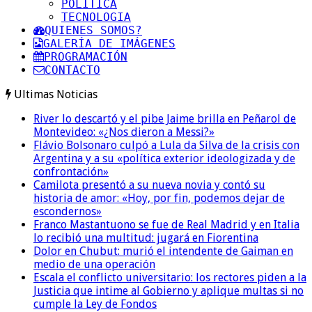
POLITICA
TECNOLOGIA
QUIENES SOMOS?
GALERÍA DE IMÁGENES
PROGRAMACIÓN
CONTACTO
Ultimas Noticias
River lo descartó y el pibe Jaime brilla en Peñarol de
Montevideo: «¿Nos dieron a Messi?»
Flávio Bolsonaro culpó a Lula da Silva de la crisis con
Argentina y a su «política exterior ideologizada y de
confrontación»
Camilota presentó a su nueva novia y contó su
historia de amor: «Hoy, por fin, podemos dejar de
escondernos»
Franco Mastantuono se fue de Real Madrid y en Italia
lo recibió una multitud: jugará en Fiorentina
Dolor en Chubut: murió el intendente de Gaiman en
medio de una operación
Escala el conflicto universitario: los rectores piden a la
Justicia que intime al Gobierno y aplique multas si no
cumple la Ley de Fondos