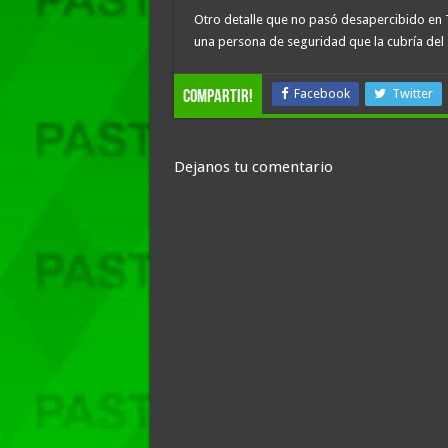
Otro detalle que no pasó desapercibido en T
una persona de seguridad que la cubría del
Facebook
Twitter
compartir!
Dejanos tu comentario