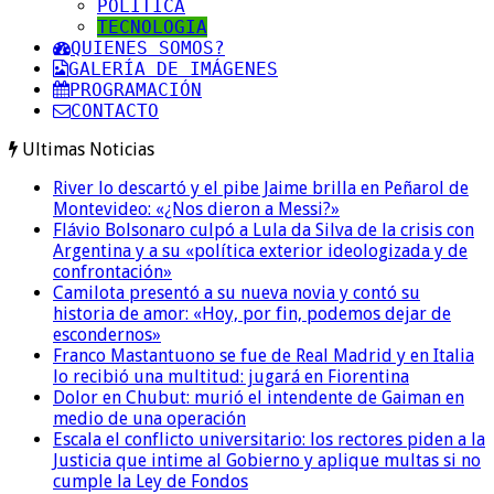
POLITICA
TECNOLOGIA
QUIENES SOMOS?
GALERÍA DE IMÁGENES
PROGRAMACIÓN
CONTACTO
Ultimas Noticias
River lo descartó y el pibe Jaime brilla en Peñarol de
Montevideo: «¿Nos dieron a Messi?»
Flávio Bolsonaro culpó a Lula da Silva de la crisis con
Argentina y a su «política exterior ideologizada y de
confrontación»
Camilota presentó a su nueva novia y contó su
historia de amor: «Hoy, por fin, podemos dejar de
escondernos»
Franco Mastantuono se fue de Real Madrid y en Italia
lo recibió una multitud: jugará en Fiorentina
Dolor en Chubut: murió el intendente de Gaiman en
medio de una operación
Escala el conflicto universitario: los rectores piden a la
Justicia que intime al Gobierno y aplique multas si no
cumple la Ley de Fondos