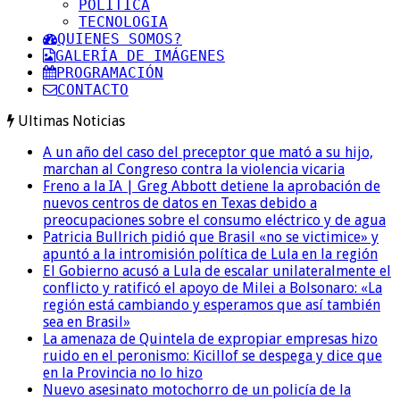
POLITICA
TECNOLOGIA
QUIENES SOMOS?
GALERÍA DE IMÁGENES
PROGRAMACIÓN
CONTACTO
Ultimas Noticias
A un año del caso del preceptor que mató a su hijo,
marchan al Congreso contra la violencia vicaria
Freno a la IA | Greg Abbott detiene la aprobación de
nuevos centros de datos en Texas debido a
preocupaciones sobre el consumo eléctrico y de agua
Patricia Bullrich pidió que Brasil «no se victimice» y
apuntó a la intromisión política de Lula en la región
El Gobierno acusó a Lula de escalar unilateralmente el
conflicto y ratificó el apoyo de Milei a Bolsonaro: «La
región está cambiando y esperamos que así también
sea en Brasil»
La amenaza de Quintela de expropiar empresas hizo
ruido en el peronismo: Kicillof se despega y dice que
en la Provincia no lo hizo
Nuevo asesinato motochorro de un policía de la