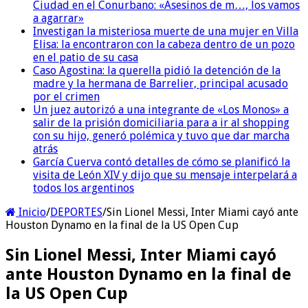
Ciudad en el Conurbano: «Asesinos de m…, los vamos
a agarrar»
Investigan la misteriosa muerte de una mujer en Villa
Elisa: la encontraron con la cabeza dentro de un pozo
en el patio de su casa
Caso Agostina: la querella pidió la detención de la
madre y la hermana de Barrelier, principal acusado
por el crimen
Un juez autorizó a una integrante de «Los Monos» a
salir de la prisión domiciliaria para a ir al shopping
con su hijo, generó polémica y tuvo que dar marcha
atrás
García Cuerva contó detalles de cómo se planificó la
visita de León XIV y dijo que su mensaje interpelará a
todos los argentinos
Inicio
/
DEPORTES
/
Sin Lionel Messi, Inter Miami cayó ante
Houston Dynamo en la final de la US Open Cup
Sin Lionel Messi, Inter Miami cayó
ante Houston Dynamo en la final de
la US Open Cup