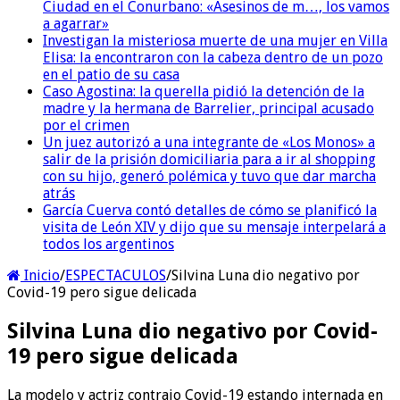
Ciudad en el Conurbano: «Asesinos de m…, los vamos
a agarrar»
Investigan la misteriosa muerte de una mujer en Villa
Elisa: la encontraron con la cabeza dentro de un pozo
en el patio de su casa
Caso Agostina: la querella pidió la detención de la
madre y la hermana de Barrelier, principal acusado
por el crimen
Un juez autorizó a una integrante de «Los Monos» a
salir de la prisión domiciliaria para a ir al shopping
con su hijo, generó polémica y tuvo que dar marcha
atrás
García Cuerva contó detalles de cómo se planificó la
visita de León XIV y dijo que su mensaje interpelará a
todos los argentinos
Inicio
/
ESPECTACULOS
/
Silvina Luna dio negativo por
Covid-19 pero sigue delicada
Silvina Luna dio negativo por Covid-
19 pero sigue delicada
La modelo y actriz contrajo Covid-19 estando internada en