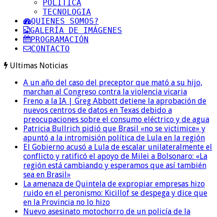
POLITICA
TECNOLOGIA
QUIENES SOMOS?
GALERÍA DE IMÁGENES
PROGRAMACIÓN
CONTACTO
Ultimas Noticias
A un año del caso del preceptor que mató a su hijo,
marchan al Congreso contra la violencia vicaria
Freno a la IA | Greg Abbott detiene la aprobación de
nuevos centros de datos en Texas debido a
preocupaciones sobre el consumo eléctrico y de agua
Patricia Bullrich pidió que Brasil «no se victimice» y
apuntó a la intromisión política de Lula en la región
El Gobierno acusó a Lula de escalar unilateralmente el
conflicto y ratificó el apoyo de Milei a Bolsonaro: «La
región está cambiando y esperamos que así también
sea en Brasil»
La amenaza de Quintela de expropiar empresas hizo
ruido en el peronismo: Kicillof se despega y dice que
en la Provincia no lo hizo
Nuevo asesinato motochorro de un policía de la