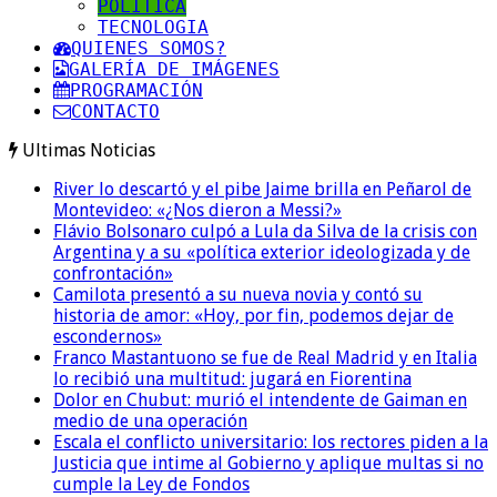
POLITICA
TECNOLOGIA
QUIENES SOMOS?
GALERÍA DE IMÁGENES
PROGRAMACIÓN
CONTACTO
Ultimas Noticias
River lo descartó y el pibe Jaime brilla en Peñarol de
Montevideo: «¿Nos dieron a Messi?»
Flávio Bolsonaro culpó a Lula da Silva de la crisis con
Argentina y a su «política exterior ideologizada y de
confrontación»
Camilota presentó a su nueva novia y contó su
historia de amor: «Hoy, por fin, podemos dejar de
escondernos»
Franco Mastantuono se fue de Real Madrid y en Italia
lo recibió una multitud: jugará en Fiorentina
Dolor en Chubut: murió el intendente de Gaiman en
medio de una operación
Escala el conflicto universitario: los rectores piden a la
Justicia que intime al Gobierno y aplique multas si no
cumple la Ley de Fondos