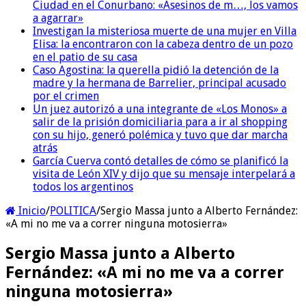
Ciudad en el Conurbano: «Asesinos de m…, los vamos
a agarrar»
Investigan la misteriosa muerte de una mujer en Villa
Elisa: la encontraron con la cabeza dentro de un pozo
en el patio de su casa
Caso Agostina: la querella pidió la detención de la
madre y la hermana de Barrelier, principal acusado
por el crimen
Un juez autorizó a una integrante de «Los Monos» a
salir de la prisión domiciliaria para a ir al shopping
con su hijo, generó polémica y tuvo que dar marcha
atrás
García Cuerva contó detalles de cómo se planificó la
visita de León XIV y dijo que su mensaje interpelará a
todos los argentinos
Inicio
/
POLITICA
/
Sergio Massa junto a Alberto Fernández:
«A mi no me va a correr ninguna motosierra»
Sergio Massa junto a Alberto
Fernández: «A mi no me va a correr
ninguna motosierra»