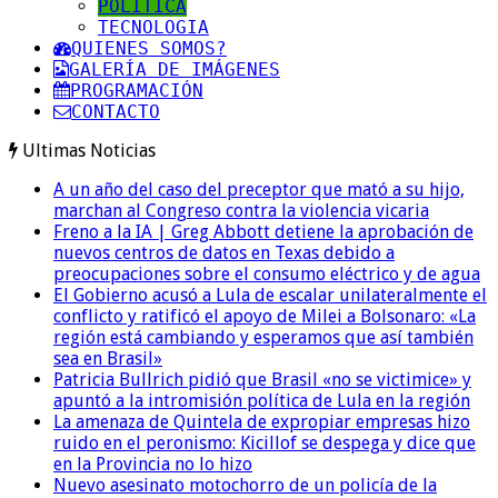
POLITICA
TECNOLOGIA
QUIENES SOMOS?
GALERÍA DE IMÁGENES
PROGRAMACIÓN
CONTACTO
Ultimas Noticias
A un año del caso del preceptor que mató a su hijo,
marchan al Congreso contra la violencia vicaria
Freno a la IA | Greg Abbott detiene la aprobación de
nuevos centros de datos en Texas debido a
preocupaciones sobre el consumo eléctrico y de agua
El Gobierno acusó a Lula de escalar unilateralmente el
conflicto y ratificó el apoyo de Milei a Bolsonaro: «La
región está cambiando y esperamos que así también
sea en Brasil»
Patricia Bullrich pidió que Brasil «no se victimice» y
apuntó a la intromisión política de Lula en la región
La amenaza de Quintela de expropiar empresas hizo
ruido en el peronismo: Kicillof se despega y dice que
en la Provincia no lo hizo
Nuevo asesinato motochorro de un policía de la