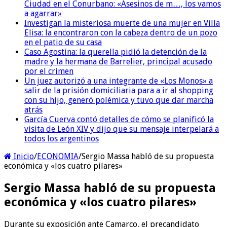
Ciudad en el Conurbano: «Asesinos de m…, los vamos
a agarrar»
Investigan la misteriosa muerte de una mujer en Villa
Elisa: la encontraron con la cabeza dentro de un pozo
en el patio de su casa
Caso Agostina: la querella pidió la detención de la
madre y la hermana de Barrelier, principal acusado
por el crimen
Un juez autorizó a una integrante de «Los Monos» a
salir de la prisión domiciliaria para a ir al shopping
con su hijo, generó polémica y tuvo que dar marcha
atrás
García Cuerva contó detalles de cómo se planificó la
visita de León XIV y dijo que su mensaje interpelará a
todos los argentinos
Inicio
/
ECONOMIA
/
Sergio Massa habló de su propuesta
económica y «los cuatro pilares»
Sergio Massa habló de su propuesta
económica y «los cuatro pilares»
Durante su exposición ante Camarco, el precandidato