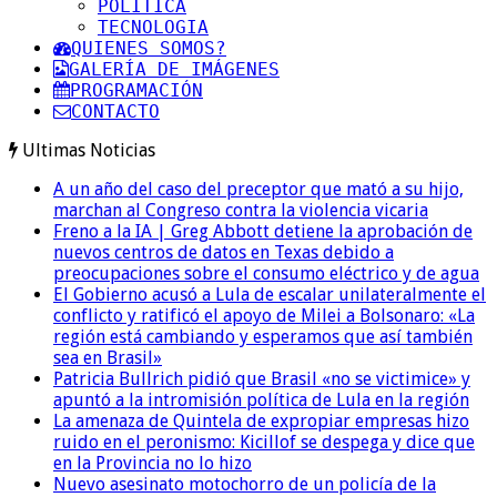
POLITICA
TECNOLOGIA
QUIENES SOMOS?
GALERÍA DE IMÁGENES
PROGRAMACIÓN
CONTACTO
Ultimas Noticias
A un año del caso del preceptor que mató a su hijo,
marchan al Congreso contra la violencia vicaria
Freno a la IA | Greg Abbott detiene la aprobación de
nuevos centros de datos en Texas debido a
preocupaciones sobre el consumo eléctrico y de agua
El Gobierno acusó a Lula de escalar unilateralmente el
conflicto y ratificó el apoyo de Milei a Bolsonaro: «La
región está cambiando y esperamos que así también
sea en Brasil»
Patricia Bullrich pidió que Brasil «no se victimice» y
apuntó a la intromisión política de Lula en la región
La amenaza de Quintela de expropiar empresas hizo
ruido en el peronismo: Kicillof se despega y dice que
en la Provincia no lo hizo
Nuevo asesinato motochorro de un policía de la