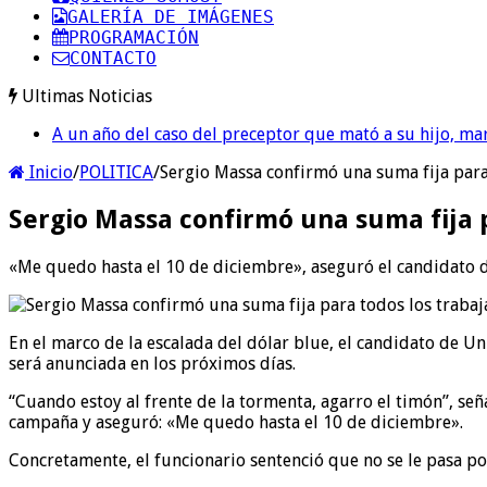
GALERÍA DE IMÁGENES
PROGRAMACIÓN
CONTACTO
Ultimas Noticias
A un año del caso del preceptor que mató a su hijo, mar
Inicio
/
POLITICA
/
Sergio Massa confirmó una suma fija para
Sergio Massa confirmó una suma fija 
«Me quedo hasta el 10 de diciembre», aseguró el candidato d
En el marco de la escalada del dólar blue, el candidato de Un
será anunciada en los próximos días.
“Cuando estoy al frente de la tormenta, agarro el timón”, se
campaña y aseguró: «Me quedo hasta el 10 de diciembre».
Concretamente, el funcionario sentenció que no se le pasa po