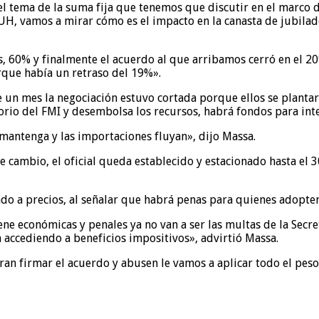
 tema de la suma fija que tenemos que discutir en el marco de 
AUH, vamos a mirar cómo es el impacto en la canasta de jubilad
, 60% y finalmente el acuerdo al que arribamos cerró en el 20
rque había un retraso del 19%».
 un mes la negociación estuvo cortada porque ellos se planta
rio del FMI y desembolsa los recursos, habrá fondos para int
mantenga y las importaciones fluyan», dijo Massa.
e cambio, el oficial queda establecido y estacionado hasta el 
lado a precios, al señalar que habrá penas para quienes adopte
ene económicas y penales ya no van a ser las multas de la Secr
n accediendo a beneficios impositivos», advirtió Massa.
an firmar el acuerdo y abusen le vamos a aplicar todo el peso 