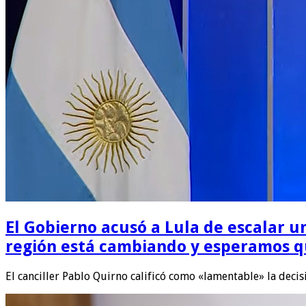
El Gobierno acusó a Lula de escalar un
región está cambiando y esperamos qu
El canciller Pablo Quirno calificó como «lamentable» la deci