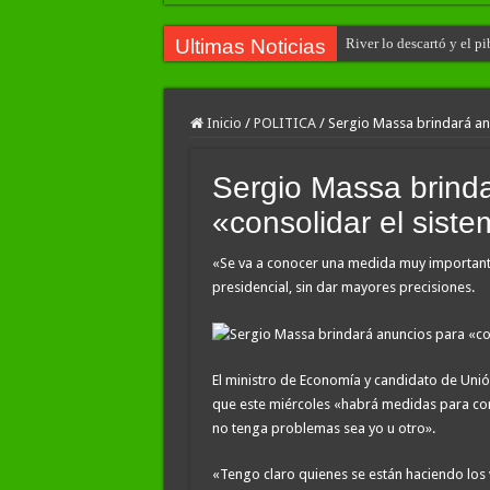
Ultimas Noticias
River lo descartó y el p
Inicio
/
POLITICA
/
Sergio Massa brindará an
Sergio Massa brind
«consolidar el sist
«Se va a conocer una medida muy importante 
presidencial, sin dar mayores precisiones.
El ministro de Economía y candidato de Unión
que este miércoles «habrá medidas para con
no tenga problemas sea yo u otro».
«Tengo claro quienes se están haciendo los