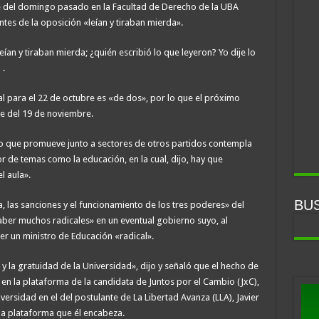
 del domingo pasado en la Facultad de Derecho de la UBA
tes de la oposición «leían y tiraban mierda».
ían y tiraban mierda; ¿quién escribió lo que leyeron? Yo dije lo
 .
l para el 22 de octubre es «de dos», por lo que el próximo
je del 19 de noviembre.
do que promueve junto a sectores de otros partidos contempla
r de temas como la educación, en la cual, dijo, hay que
l aula».
BU
a, las sanciones y el funcionamiento de los tres poderes» del
haber muchos radicales» en un eventual gobierno suyo, al
er un ministro de Educación «radical».
 y la gratuidad de la Universidad», dijo y señaló que el hecho de
en la plataforma de la candidata de Juntos por el Cambio (JxC),
niversidad en el del postulante de La Libertad Avanza (LLA), Javier
 la plataforma que él encabeza.