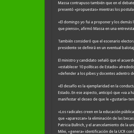
Massa contrapuso también que en el debate
presentó «propuestas» mientras los postulan
«El domingo yo fui a proponer y los demás le
que pienso», afirmó Massa en una entrevista
También consideró que el escenario electora
presidente se definirá en un eventual balota
El ministro y candidato señaló que el acuer
«establecer 10 políticas de Estado» alrededo
«defender a los pibes y docentes adentro de
«El desafío es la ejemplaridad en la conduct
Estado. En ese aspecto, anticipó que «va a 
manifestar el deseo de que le «gustaría» ten
«Los radicales creen en la educación pública
que «aparezcan» la eliminación de las becas 
Patricia Bullrich, y el arancelamiento de la u
Milei, «genera» identificación de la UCR con