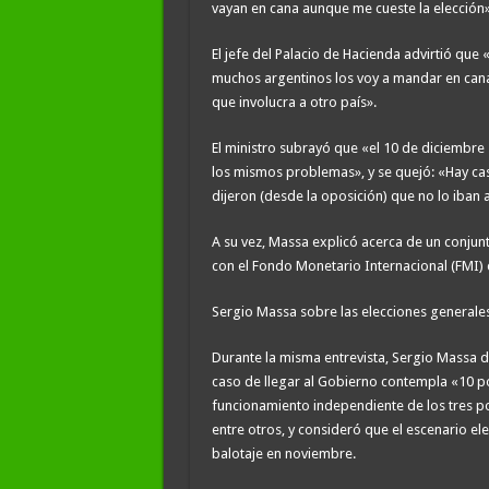
vayan en cana aunque me cueste la elección»,
El jefe del Palacio de Hacienda advirtió que 
muchos argentinos los voy a mandar en cana
que involucra a otro país».
El ministro subrayó que «el 10 de diciembre
los mismos problemas», y se quejó: «Hay cas
dijeron (desde la oposición) que no lo iban a
A su vez, Massa explicó acerca de un conju
con el Fondo Monetario Internacional (FMI)
Sergio Massa sobre las elecciones generales
Durante la misma entrevista, Sergio Massa 
caso de llegar al Gobierno contempla «10 po
funcionamiento independiente de los tres po
entre otros, y consideró que el escenario ele
balotaje en noviembre.