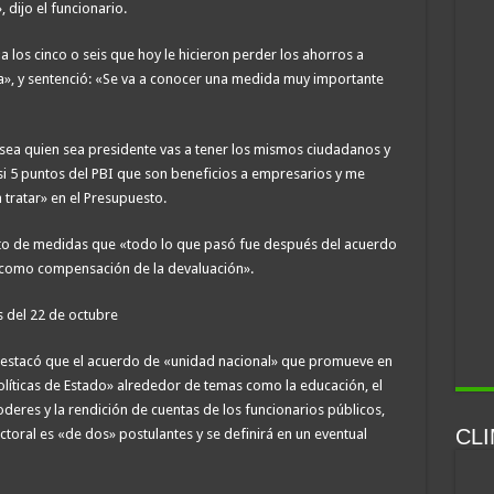
 dijo el funcionario.
«a los cinco o seis que hoy le hicieron perder los ahorros a
», y sentenció: «Se va a conocer una medida muy importante
 sea quien sea presidente vas a tener los mismos ciudadanos y
i 5 puntos del PBI que son beneficios a empresarios y me
 tratar» en el Presupuesto.
nto de medidas que «todo lo que pasó fue después del acuerdo
 como compensación de la devaluación».
 del 22 de octubre
destacó que el acuerdo de «unidad nacional» que promueve en
líticas de Estado» alrededor de temas como la educación, el
deres y la rendición de cuentas de los funcionarios públicos,
CL
ctoral es «de dos» postulantes y se definirá en un eventual