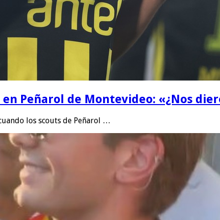
la en Peñarol de Montevideo: «¿Nos die
 cuando los scouts de Peñarol …