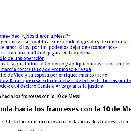
Montevideo: «¿Nos dieron a Messi?»
Argentina y a su «política exterior ideologizada y de confrontac
 de amor: «Hoy, por fin, podemos dejar de escondernos»
 recibió una multitud: jugará en Fiorentina
dio de una operación
la Justicia que intime al Gobierno y aplique multas si no cumple
a marcha contra la Ley de Propiedad Privada
io de Vido y su esposa por enriquecimiento ilícito
ora K que quiso sacarlo del debate de la Ley de Tierras por 
do»: qué declaró Candela Arizaga ante la justicia
 hacia los franceses con la 10 de Messi
nda hacia los franceses con la 10 de Me
or 2-0, le hicieron un curioso recordatorio a los franceses con 