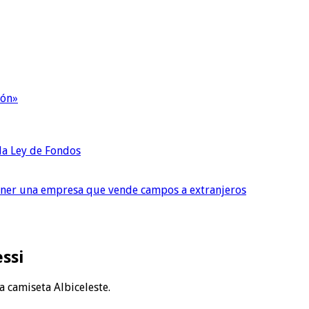
ión»
 la Ley de Fondos
tener una empresa que vende campos a extranjeros
ssi
la camiseta Albiceleste.