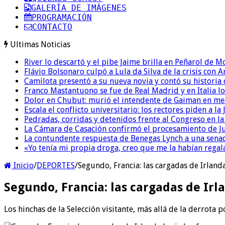
GALERÍA DE IMÁGENES
PROGRAMACIÓN
CONTACTO
Ultimas Noticias
River lo descartó y el pibe Jaime brilla en Peñarol de 
Flávio Bolsonaro culpó a Lula da Silva de la crisis con 
Camilota presentó a su nueva novia y contó su historia
Franco Mastantuono se fue de Real Madrid y en Italia lo
Dolor en Chubut: murió el intendente de Gaiman en me
Escala el conflicto universitario: los rectores piden a 
Pedradas, corridas y detenidos frente al Congreso en l
La Cámara de Casación confirmó el procesamiento de Jul
La contundente respuesta de Benegas Lynch a una senad
«Yo tenía mi propia droga, creo que me la habían regala
Inicio
/
DEPORTES
/
Segundo, Francia: las cargadas de Irlanda
Segundo, Francia: las cargadas de Irla
Los hinchas de la Selección visitante, más allá de la derrota p