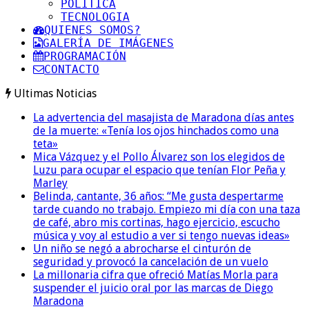
POLITICA
TECNOLOGIA
QUIENES SOMOS?
GALERÍA DE IMÁGENES
PROGRAMACIÓN
CONTACTO
Ultimas Noticias
La advertencia del masajista de Maradona días antes
de la muerte: «Tenía los ojos hinchados como una
teta»
Mica Vázquez y el Pollo Álvarez son los elegidos de
Luzu para ocupar el espacio que tenían Flor Peña y
Marley
Belinda, cantante, 36 años: “Me gusta despertarme
tarde cuando no trabajo. Empiezo mi día con una taza
de café, abro mis cortinas, hago ejercicio, escucho
música y voy al estudio a ver si tengo nuevas ideas»
Un niño se negó a abrocharse el cinturón de
seguridad y provocó la cancelación de un vuelo
La millonaria cifra que ofreció Matías Morla para
suspender el juicio oral por las marcas de Diego
Maradona