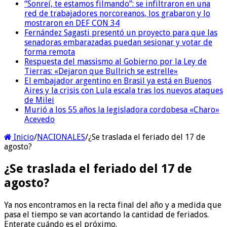
“Sonreí, te estamos filmando”: se infiltraron en una
red de trabajadores norcoreanos, los grabaron y lo
mostraron en DEF CON 34
Fernández Sagasti presentó un proyecto para que las
senadoras embarazadas puedan sesionar y votar de
forma remota
Respuesta del massismo al Gobierno por la Ley de
Tierras: «Dejaron que Bullrich se estrelle»
El embajador argentino en Brasil ya está en Buenos
Aires y la crisis con Lula escala tras los nuevos ataques
de Milei
Murió a los 55 años la legisladora cordobesa «Charo»
Acevedo
Inicio
/
NACIONALES
/
¿Se traslada el feriado del 17 de
agosto?
¿Se traslada el feriado del 17 de
agosto?
Ya nos encontramos en la recta final del año y a medida que
pasa el tiempo se van acortando la cantidad de feriados.
Enterate cuándo es el próximo.