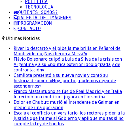
POLITICA
TECNOLOGIA
QUIENES SOMOS?
GALERÍA DE IMÁGENES
PROGRAMACIÓN
CONTACTO
Ultimas Noticias
River lo descartó y el pibe Jaime brilla en Peñarol de
Montevideo: «¿Nos dieron a Messi?»
Flávio Bolsonaro culpó a Lula da Silva de la crisis con
Argentina y a su «política exterior ideologizada y de
confrontación»
Camilota presentó a su nueva novia y contó su
historia de amor: «Hoy, por fin, podemos dejar de
escondernos»
Franco Mastantuono se fue de Real Madrid y en Italia
lo recibió una multitud: jugará en Fiorentina
Dolor en Chubut: murió el intendente de Gaiman en
medio de una operación
Escala el conflicto universitario: los rectores piden a la
Justicia que intime al Gobierno y aplique multas si no
cumple la Ley de Fondos