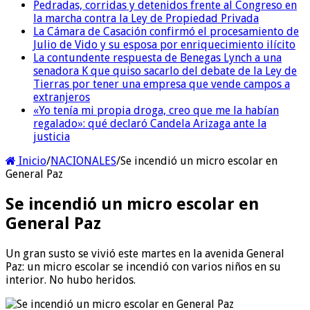
Pedradas, corridas y detenidos frente al Congreso en
la marcha contra la Ley de Propiedad Privada
La Cámara de Casación confirmó el procesamiento de
Julio de Vido y su esposa por enriquecimiento ilícito
La contundente respuesta de Benegas Lynch a una
senadora K que quiso sacarlo del debate de la Ley de
Tierras por tener una empresa que vende campos a
extranjeros
«Yo tenía mi propia droga, creo que me la habían
regalado»: qué declaró Candela Arizaga ante la
justicia
Inicio
/
NACIONALES
/
Se incendió un micro escolar en
General Paz
Se incendió un micro escolar en
General Paz
Un gran susto se vivió este martes en la avenida General
Paz: un micro escolar se incendió con varios niños en su
interior. No hubo heridos.