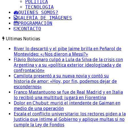
POLITICA
TECNOLOGIA
QUIENES SOMOS?
GALERÍA DE IMÁGENES
PROGRAMACIÓN
CONTACTO
Ultimas Noticias
River lo descartó y el pibe Jaime brilla en Peñarol de
Montevideo: «¿Nos dieron a Messi?»
Flávio Bolsonaro culpó a Lula da Silva de la crisis con
Argentina y a su «política exterior ideologizada y de
confrontación»
Camilota presentó a su nueva novia y contó su
historia de amor: «Hoy, por fin, podemos dejar de
escondernos»
Franco Mastantuono se fue de Real Madrid y en Italia
lo recibió una multitud: jugará en Fiorentina
Dolor en Chubut: murió el intendente de Gaiman en
medio de una operación
Escala el conflicto universitario: los rectores piden a la
Justicia que intime al Gobierno y aplique multas si no
cumple la Ley de Fondos