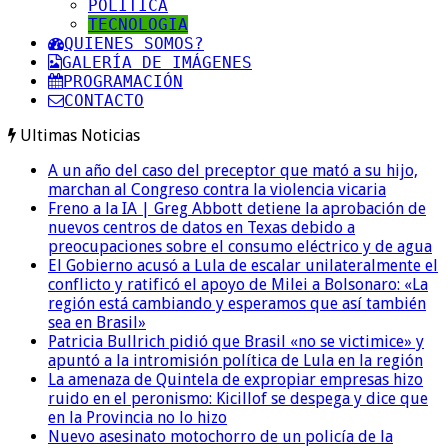
POLITICA
TECNOLOGIA
QUIENES SOMOS?
GALERÍA DE IMÁGENES
PROGRAMACIÓN
CONTACTO
Ultimas Noticias
A un año del caso del preceptor que mató a su hijo,
marchan al Congreso contra la violencia vicaria
Freno a la IA | Greg Abbott detiene la aprobación de
nuevos centros de datos en Texas debido a
preocupaciones sobre el consumo eléctrico y de agua
El Gobierno acusó a Lula de escalar unilateralmente el
conflicto y ratificó el apoyo de Milei a Bolsonaro: «La
región está cambiando y esperamos que así también
sea en Brasil»
Patricia Bullrich pidió que Brasil «no se victimice» y
apuntó a la intromisión política de Lula en la región
La amenaza de Quintela de expropiar empresas hizo
ruido en el peronismo: Kicillof se despega y dice que
en la Provincia no lo hizo
Nuevo asesinato motochorro de un policía de la