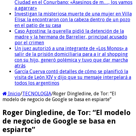
Ciudad en el Conurbano: «Asesinos de m…, los vamos
a agarrar»
Investigan la misteriosa muerte de una mujer en Villa
Elisa: la encontraron con la cabeza dentro de un pozo
en el patio de su casa
Caso Agostina: la querella pidió la detención de la
madre y la hermana de Barrelier, principal acusado
por el crimen
Un juez autorizó a una integrante de «Los Monos» a
salir de la prisión domiciliaria para a ir al shopping
con su hijo, generó polémica y tuvo que dar marcha
atrás
García Cuerva contó detalles de cómo se planificó la
visita de León XIV y dijo que su mensaje interpelará a
todos los argentinos
Inicio
/
TECNOLOGIA
/
Roger Dingledine, de Tor: “El
modelo de negocio de Google se basa en espiarte”
Roger Dingledine, de Tor: “El modelo
de negocio de Google se basa en
espiarte”