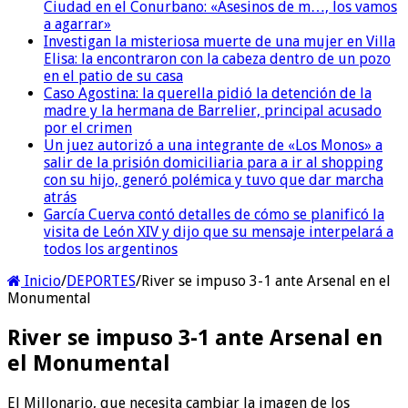
Ciudad en el Conurbano: «Asesinos de m…, los vamos
a agarrar»
Investigan la misteriosa muerte de una mujer en Villa
Elisa: la encontraron con la cabeza dentro de un pozo
en el patio de su casa
Caso Agostina: la querella pidió la detención de la
madre y la hermana de Barrelier, principal acusado
por el crimen
Un juez autorizó a una integrante de «Los Monos» a
salir de la prisión domiciliaria para a ir al shopping
con su hijo, generó polémica y tuvo que dar marcha
atrás
García Cuerva contó detalles de cómo se planificó la
visita de León XIV y dijo que su mensaje interpelará a
todos los argentinos
Inicio
/
DEPORTES
/
River se impuso 3-1 ante Arsenal en el
Monumental
River se impuso 3-1 ante Arsenal en
el Monumental
El Millonario, que necesita cambiar la imagen de los