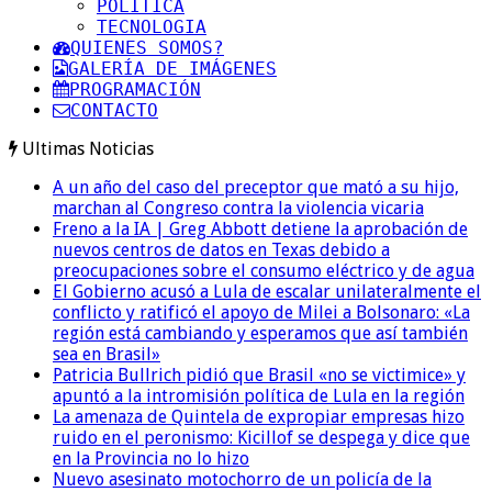
POLITICA
TECNOLOGIA
QUIENES SOMOS?
GALERÍA DE IMÁGENES
PROGRAMACIÓN
CONTACTO
Ultimas Noticias
A un año del caso del preceptor que mató a su hijo,
marchan al Congreso contra la violencia vicaria
Freno a la IA | Greg Abbott detiene la aprobación de
nuevos centros de datos en Texas debido a
preocupaciones sobre el consumo eléctrico y de agua
El Gobierno acusó a Lula de escalar unilateralmente el
conflicto y ratificó el apoyo de Milei a Bolsonaro: «La
región está cambiando y esperamos que así también
sea en Brasil»
Patricia Bullrich pidió que Brasil «no se victimice» y
apuntó a la intromisión política de Lula en la región
La amenaza de Quintela de expropiar empresas hizo
ruido en el peronismo: Kicillof se despega y dice que
en la Provincia no lo hizo
Nuevo asesinato motochorro de un policía de la