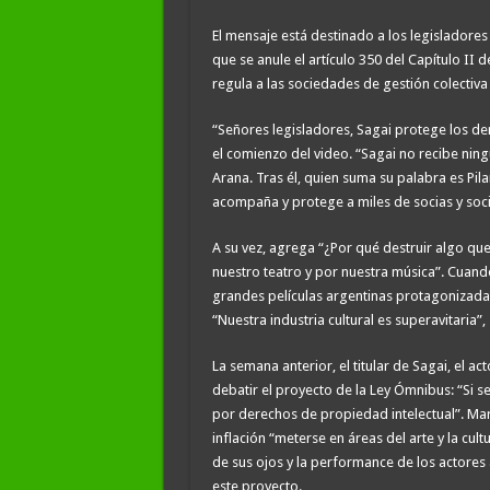
El mensaje está destinado a los legisladores 
que se anule el artículo 350 del Capítulo II d
regula a las sociedades de gestión colectiva 
“Señores legisladores, Sagai protege los der
el comienzo del video. “Sagai no recibe ni
Arana. Tras él, quien suma su palabra es Pi
acompaña y protege a miles de socias y soci
A su vez, agrega “¿Por qué destruir algo qu
nuestro teatro y por nuestra música”. Cuan
grandes películas argentinas protagonizadas
“Nuestra industria cultural es superavitaria
La semana anterior, el titular de Sagai, el a
debatir el proyecto de la Ley Ómnibus: “Si s
por derechos de propiedad intelectual”. Marr
inflación “meterse en áreas del arte y la cul
de sus ojos y la performance de los actores
este proyecto.