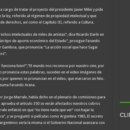
a cargo de tratar el proyecto del presidente Javier Milei y pide
e la ley, referido al régimen de propiedad intelectual y que
de derechos, así como el Capítulo III, referido a Cultura.
echos intelectuales de miles de artistas”, dice Ricardo Darín en
ngún tipo de aporte económico del Estado”, prosigue Facundo
lar Gamboa, que pronuncia: “La acción social que hace Sagai
os”.
e funciona bien?”,“El mundo nos reconoce por nuestro cine, por
do pronuncia estas palabras, suceden en el video imágenes de
 por quienes se pronuncian en el video, que marcaron un hito.
”, suma Facundo Arana.
ctor Jorge Marrale, había dicho en el plenario de comisiones para
e aprueba el articulo 350 se verán afectados nuestros cobros
ale enfatizó en que “no tiene nada que ver“ con bajar la
CL
tura”, y se preguntó si películas como Argentina 1985, El secreto
 argentinos sería la misma si el Gobierno Nacional avanzara con