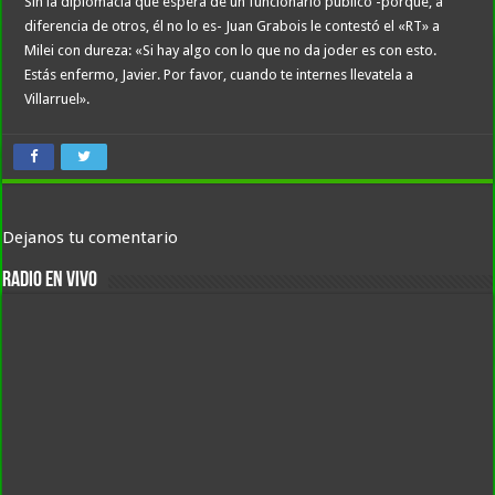
Sin la diplomacia que espera de un funcionario público -porque, a
diferencia de otros, él no lo es- Juan Grabois le contestó el «RT» a
Milei con dureza: «Si hay algo con lo que no da joder es con esto.
Estás enfermo, Javier. Por favor, cuando te internes llevatela a
Villarruel».
Dejanos tu comentario
RADIO EN VIVO