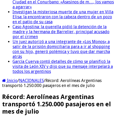
Ciudad en el Conurbano: «Asesinos de m…, los vamos
a agarrar»
Investigan la misteriosa muerte de una mujer en Villa
Elisa: la encontraron con la cabeza dentro de un pozo
en el patio de su casa
Caso Agostina: la querella pidió la detención de la
madre y la hermana de Barrelier, principal acusado
por el crimen
Un juez autorizó a una integrante de «Los Monos» a
salir de la prisión domiciliaria para a ir al shopping
con su hijo, generó polémica y tuvo que dar marcha
atrás
García Cuerva contó detalles de cómo se planificó la
visita de León XIV y dijo que su mensaje interpelará a
todos los argentinos
Inicio
/
NACIONALES
/
Récord: Aerolíneas Argentinas
transportó 1.250.000 pasajeros en el mes de julio
Récord: Aerolíneas Argentinas
transportó 1.250.000 pasajeros en el
mes de julio