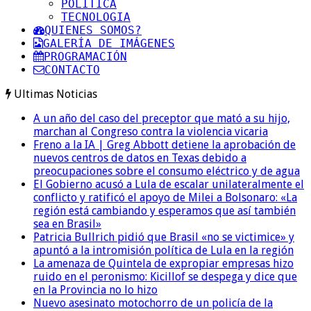
POLITICA
TECNOLOGIA
QUIENES SOMOS?
GALERÍA DE IMÁGENES
PROGRAMACIÓN
CONTACTO
Ultimas Noticias
A un año del caso del preceptor que mató a su hijo,
marchan al Congreso contra la violencia vicaria
Freno a la IA | Greg Abbott detiene la aprobación de
nuevos centros de datos en Texas debido a
preocupaciones sobre el consumo eléctrico y de agua
El Gobierno acusó a Lula de escalar unilateralmente el
conflicto y ratificó el apoyo de Milei a Bolsonaro: «La
región está cambiando y esperamos que así también
sea en Brasil»
Patricia Bullrich pidió que Brasil «no se victimice» y
apuntó a la intromisión política de Lula en la región
La amenaza de Quintela de expropiar empresas hizo
ruido en el peronismo: Kicillof se despega y dice que
en la Provincia no lo hizo
Nuevo asesinato motochorro de un policía de la