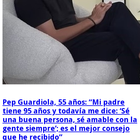
Pep Guardiola, 55 años: “Mi padre
tiene 95 años y todavía me dice: ‘Sé
una buena persona, sé amable con la
gente siempre’; es el mejor consejo
que he recibido”