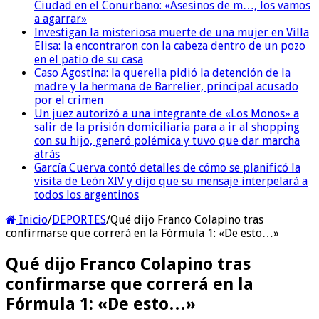
Ciudad en el Conurbano: «Asesinos de m…, los vamos
a agarrar»
Investigan la misteriosa muerte de una mujer en Villa
Elisa: la encontraron con la cabeza dentro de un pozo
en el patio de su casa
Caso Agostina: la querella pidió la detención de la
madre y la hermana de Barrelier, principal acusado
por el crimen
Un juez autorizó a una integrante de «Los Monos» a
salir de la prisión domiciliaria para a ir al shopping
con su hijo, generó polémica y tuvo que dar marcha
atrás
García Cuerva contó detalles de cómo se planificó la
visita de León XIV y dijo que su mensaje interpelará a
todos los argentinos
Inicio
/
DEPORTES
/
Qué dijo Franco Colapino tras
confirmarse que correrá en la Fórmula 1: «De esto…»
Qué dijo Franco Colapino tras
confirmarse que correrá en la
Fórmula 1: «De esto…»