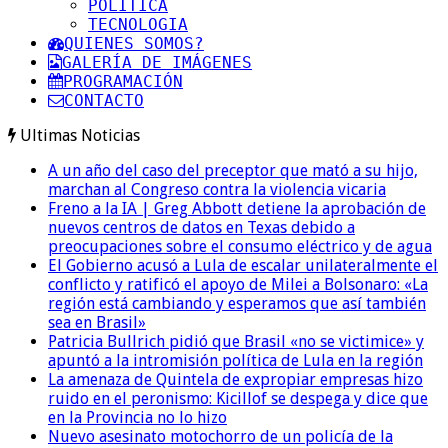
POLITICA
TECNOLOGIA
QUIENES SOMOS?
GALERÍA DE IMÁGENES
PROGRAMACIÓN
CONTACTO
Ultimas Noticias
A un año del caso del preceptor que mató a su hijo,
marchan al Congreso contra la violencia vicaria
Freno a la IA | Greg Abbott detiene la aprobación de
nuevos centros de datos en Texas debido a
preocupaciones sobre el consumo eléctrico y de agua
El Gobierno acusó a Lula de escalar unilateralmente el
conflicto y ratificó el apoyo de Milei a Bolsonaro: «La
región está cambiando y esperamos que así también
sea en Brasil»
Patricia Bullrich pidió que Brasil «no se victimice» y
apuntó a la intromisión política de Lula en la región
La amenaza de Quintela de expropiar empresas hizo
ruido en el peronismo: Kicillof se despega y dice que
en la Provincia no lo hizo
Nuevo asesinato motochorro de un policía de la