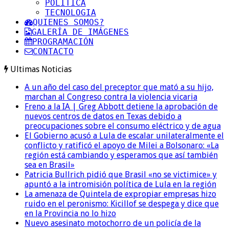
POLITICA
TECNOLOGIA
QUIENES SOMOS?
GALERÍA DE IMÁGENES
PROGRAMACIÓN
CONTACTO
Ultimas Noticias
A un año del caso del preceptor que mató a su hijo,
marchan al Congreso contra la violencia vicaria
Freno a la IA | Greg Abbott detiene la aprobación de
nuevos centros de datos en Texas debido a
preocupaciones sobre el consumo eléctrico y de agua
El Gobierno acusó a Lula de escalar unilateralmente el
conflicto y ratificó el apoyo de Milei a Bolsonaro: «La
región está cambiando y esperamos que así también
sea en Brasil»
Patricia Bullrich pidió que Brasil «no se victimice» y
apuntó a la intromisión política de Lula en la región
La amenaza de Quintela de expropiar empresas hizo
ruido en el peronismo: Kicillof se despega y dice que
en la Provincia no lo hizo
Nuevo asesinato motochorro de un policía de la