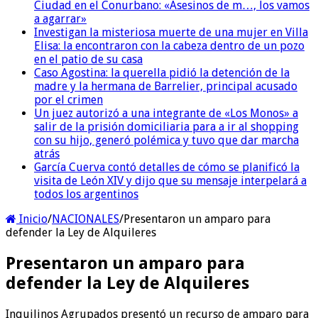
Ciudad en el Conurbano: «Asesinos de m…, los vamos
a agarrar»
Investigan la misteriosa muerte de una mujer en Villa
Elisa: la encontraron con la cabeza dentro de un pozo
en el patio de su casa
Caso Agostina: la querella pidió la detención de la
madre y la hermana de Barrelier, principal acusado
por el crimen
Un juez autorizó a una integrante de «Los Monos» a
salir de la prisión domiciliaria para a ir al shopping
con su hijo, generó polémica y tuvo que dar marcha
atrás
García Cuerva contó detalles de cómo se planificó la
visita de León XIV y dijo que su mensaje interpelará a
todos los argentinos
Inicio
/
NACIONALES
/
Presentaron un amparo para
defender la Ley de Alquileres
Presentaron un amparo para
defender la Ley de Alquileres
Inquilinos Agrupados presentó un recurso de amparo para