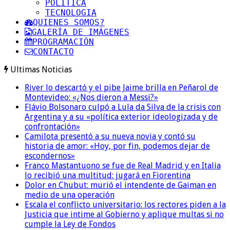
POLITICA
TECNOLOGIA
QUIENES SOMOS?
GALERÍA DE IMÁGENES
PROGRAMACIÓN
CONTACTO
Ultimas Noticias
River lo descartó y el pibe Jaime brilla en Peñarol de
Montevideo: «¿Nos dieron a Messi?»
Flávio Bolsonaro culpó a Lula da Silva de la crisis con
Argentina y a su «política exterior ideologizada y de
confrontación»
Camilota presentó a su nueva novia y contó su
historia de amor: «Hoy, por fin, podemos dejar de
escondernos»
Franco Mastantuono se fue de Real Madrid y en Italia
lo recibió una multitud: jugará en Fiorentina
Dolor en Chubut: murió el intendente de Gaiman en
medio de una operación
Escala el conflicto universitario: los rectores piden a la
Justicia que intime al Gobierno y aplique multas si no
cumple la Ley de Fondos