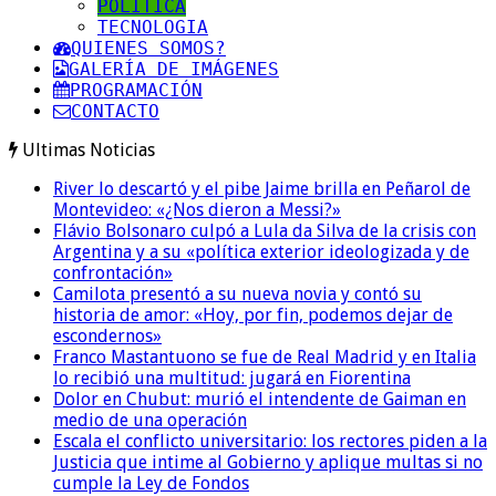
POLITICA
TECNOLOGIA
QUIENES SOMOS?
GALERÍA DE IMÁGENES
PROGRAMACIÓN
CONTACTO
Ultimas Noticias
River lo descartó y el pibe Jaime brilla en Peñarol de
Montevideo: «¿Nos dieron a Messi?»
Flávio Bolsonaro culpó a Lula da Silva de la crisis con
Argentina y a su «política exterior ideologizada y de
confrontación»
Camilota presentó a su nueva novia y contó su
historia de amor: «Hoy, por fin, podemos dejar de
escondernos»
Franco Mastantuono se fue de Real Madrid y en Italia
lo recibió una multitud: jugará en Fiorentina
Dolor en Chubut: murió el intendente de Gaiman en
medio de una operación
Escala el conflicto universitario: los rectores piden a la
Justicia que intime al Gobierno y aplique multas si no
cumple la Ley de Fondos