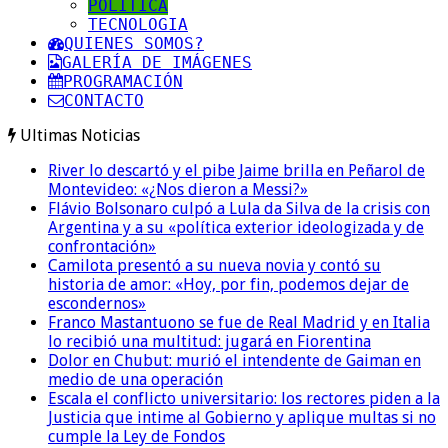
POLITICA
TECNOLOGIA
QUIENES SOMOS?
GALERÍA DE IMÁGENES
PROGRAMACIÓN
CONTACTO
Ultimas Noticias
River lo descartó y el pibe Jaime brilla en Peñarol de
Montevideo: «¿Nos dieron a Messi?»
Flávio Bolsonaro culpó a Lula da Silva de la crisis con
Argentina y a su «política exterior ideologizada y de
confrontación»
Camilota presentó a su nueva novia y contó su
historia de amor: «Hoy, por fin, podemos dejar de
escondernos»
Franco Mastantuono se fue de Real Madrid y en Italia
lo recibió una multitud: jugará en Fiorentina
Dolor en Chubut: murió el intendente de Gaiman en
medio de una operación
Escala el conflicto universitario: los rectores piden a la
Justicia que intime al Gobierno y aplique multas si no
cumple la Ley de Fondos