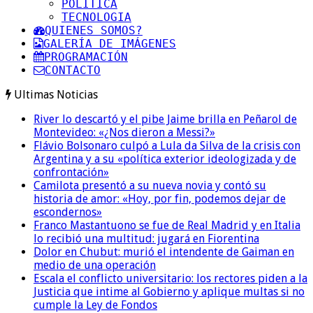
POLITICA
TECNOLOGIA
QUIENES SOMOS?
GALERÍA DE IMÁGENES
PROGRAMACIÓN
CONTACTO
Ultimas Noticias
River lo descartó y el pibe Jaime brilla en Peñarol de
Montevideo: «¿Nos dieron a Messi?»
Flávio Bolsonaro culpó a Lula da Silva de la crisis con
Argentina y a su «política exterior ideologizada y de
confrontación»
Camilota presentó a su nueva novia y contó su
historia de amor: «Hoy, por fin, podemos dejar de
escondernos»
Franco Mastantuono se fue de Real Madrid y en Italia
lo recibió una multitud: jugará en Fiorentina
Dolor en Chubut: murió el intendente de Gaiman en
medio de una operación
Escala el conflicto universitario: los rectores piden a la
Justicia que intime al Gobierno y aplique multas si no
cumple la Ley de Fondos