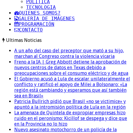
POLITICA
TECNOLOGIA
QUIENES SOMOS?
GALERÍA DE IMÁGENES
PROGRAMACIÓN
CONTACTO
Ultimas Noticias
A un año del caso del preceptor que mató a su hijo,
marchan al Congreso contra la violencia vicaria
Freno a la IA | Greg Abbott detiene la aprobación de
nuevos centros de datos en Texas debido a
preocupaciones sobre el consumo eléctrico y de agua
El Gobierno acusó a Lula de escalar unilateralmente el
conflicto y ratificó el apoyo de Milei a Bolsonaro: «La
región está cambiando y esperamos que así también
sea en Brasil»
Patricia Bullrich pidió que Brasil «no se victimice» y
apuntó a la intromisión política de Lula en la región
La amenaza de Quintela de expropiar empresas hizo
ruido en el peronismo: Kicillof se despega y dice que
en la Provincia no lo hizo
Nuevo asesinato motochorro de un policía de la