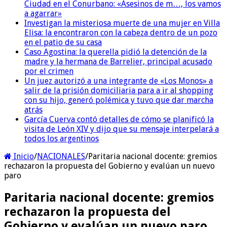
Ciudad en el Conurbano: «Asesinos de m…, los vamos
a agarrar»
Investigan la misteriosa muerte de una mujer en Villa
Elisa: la encontraron con la cabeza dentro de un pozo
en el patio de su casa
Caso Agostina: la querella pidió la detención de la
madre y la hermana de Barrelier, principal acusado
por el crimen
Un juez autorizó a una integrante de «Los Monos» a
salir de la prisión domiciliaria para a ir al shopping
con su hijo, generó polémica y tuvo que dar marcha
atrás
García Cuerva contó detalles de cómo se planificó la
visita de León XIV y dijo que su mensaje interpelará a
todos los argentinos
Inicio
/
NACIONALES
/
Paritaria nacional docente: gremios
rechazaron la propuesta del Gobierno y evalúan un nuevo
paro
Paritaria nacional docente: gremios
rechazaron la propuesta del
Gobierno y evalúan un nuevo paro