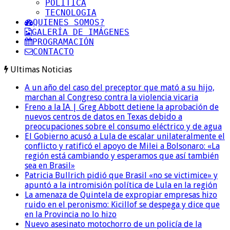
POLITICA
TECNOLOGIA
QUIENES SOMOS?
GALERÍA DE IMÁGENES
PROGRAMACIÓN
CONTACTO
Ultimas Noticias
A un año del caso del preceptor que mató a su hijo,
marchan al Congreso contra la violencia vicaria
Freno a la IA | Greg Abbott detiene la aprobación de
nuevos centros de datos en Texas debido a
preocupaciones sobre el consumo eléctrico y de agua
El Gobierno acusó a Lula de escalar unilateralmente el
conflicto y ratificó el apoyo de Milei a Bolsonaro: «La
región está cambiando y esperamos que así también
sea en Brasil»
Patricia Bullrich pidió que Brasil «no se victimice» y
apuntó a la intromisión política de Lula en la región
La amenaza de Quintela de expropiar empresas hizo
ruido en el peronismo: Kicillof se despega y dice que
en la Provincia no lo hizo
Nuevo asesinato motochorro de un policía de la