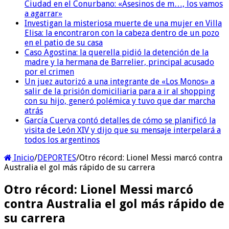
Ciudad en el Conurbano: «Asesinos de m…, los vamos
a agarrar»
Investigan la misteriosa muerte de una mujer en Villa
Elisa: la encontraron con la cabeza dentro de un pozo
en el patio de su casa
Caso Agostina: la querella pidió la detención de la
madre y la hermana de Barrelier, principal acusado
por el crimen
Un juez autorizó a una integrante de «Los Monos» a
salir de la prisión domiciliaria para a ir al shopping
con su hijo, generó polémica y tuvo que dar marcha
atrás
García Cuerva contó detalles de cómo se planificó la
visita de León XIV y dijo que su mensaje interpelará a
todos los argentinos
Inicio
/
DEPORTES
/
Otro récord: Lionel Messi marcó contra
Australia el gol más rápido de su carrera
Otro récord: Lionel Messi marcó
contra Australia el gol más rápido de
su carrera