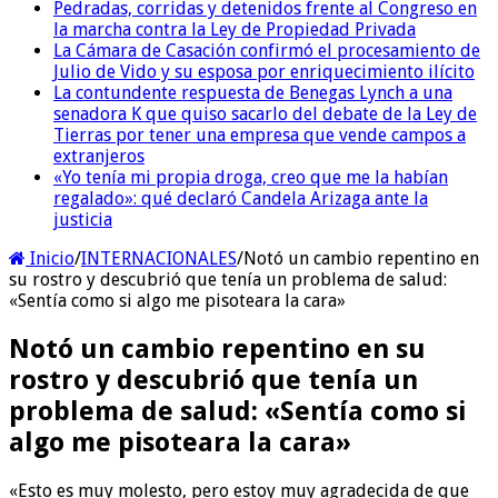
Pedradas, corridas y detenidos frente al Congreso en
la marcha contra la Ley de Propiedad Privada
La Cámara de Casación confirmó el procesamiento de
Julio de Vido y su esposa por enriquecimiento ilícito
La contundente respuesta de Benegas Lynch a una
senadora K que quiso sacarlo del debate de la Ley de
Tierras por tener una empresa que vende campos a
extranjeros
«Yo tenía mi propia droga, creo que me la habían
regalado»: qué declaró Candela Arizaga ante la
justicia
Inicio
/
INTERNACIONALES
/
Notó un cambio repentino en
su rostro y descubrió que tenía un problema de salud:
«Sentía como si algo me pisoteara la cara»
Notó un cambio repentino en su
rostro y descubrió que tenía un
problema de salud: «Sentía como si
algo me pisoteara la cara»
«Esto es muy molesto, pero estoy muy agradecida de que