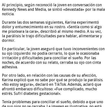
Al principio, según reconoció la joven en conversación con
Kennedy News and Media, se sintió «devastada» por la mala
noticia.
Durante las dos semanas siguientes, Karina experimentó
dolor y entumecimiento en su rostro. «Sentía como si algo
me pisoteara la cara», describió al mismo medio. A su vez,
la parálisis le trajo dificultades para hablar, alimentarse y
dormir.
En particular, la joven aseguró que tuvo inconvenientes con
su ojo izquierdo: no podía cerrarlo, lo que le ocasionaba
irritación y dificultades para conciliar el sueño. Por las
noches, de acuerdo con su relato, cerraba su ojo con cinta
adhesiva.
Por otro lado, en relación con las causas de su afección,
Karina explicó que no sabe por qué se produjo la parálisis.
«No estoy segura», declaró en TikTok. Además, aclaró que
afrontó embarazo dificultoso: «Fue complicado, mucho
estrés. Sufrí diabetes gestacional».
Tenía problemas para conciliar el sueño, debido a que uno
de sus ojos no se cerraba. La imagen es ilustrativa, no está