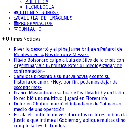
POLITICA
TECNOLOGIA
QUIENES SOMOS?
GALERÍA DE IMÁGENES
PROGRAMACIÓN
CONTACTO
Ultimas Noticias
River lo descartó y el pibe Jaime brilla en Peñarol de
Montevideo: «¿Nos dieron a Messi?»
Flávio Bolsonaro culpó a Lula da Silva de la crisis con
Argentina y a su «política exterior ideologizada y de
confrontación»
Camilota presentó a su nueva novia y contó su
historia de amor: «Hoy, por fin, podemos dejar de
escondernos»
Franco Mastantuono se fue de Real Madrid y en Italia
lo recibió una multitud: jugará en Fiorentina
Dolor en Chubut: murió el intendente de Gaiman en
medio de una operación
Escala el conflicto universitario: los rectores piden a la
Justicia que intime al Gobierno y aplique multas si no
cumple la Ley de Fondos