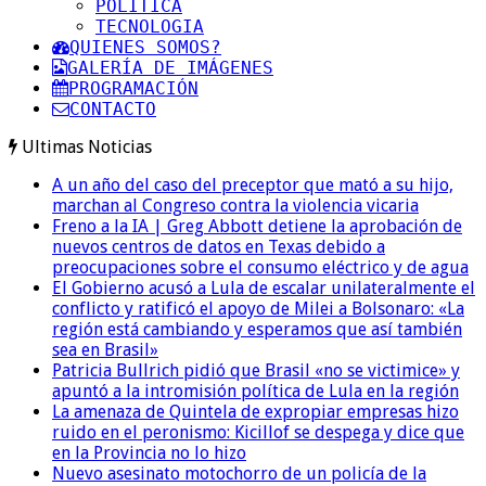
POLITICA
TECNOLOGIA
QUIENES SOMOS?
GALERÍA DE IMÁGENES
PROGRAMACIÓN
CONTACTO
Ultimas Noticias
A un año del caso del preceptor que mató a su hijo,
marchan al Congreso contra la violencia vicaria
Freno a la IA | Greg Abbott detiene la aprobación de
nuevos centros de datos en Texas debido a
preocupaciones sobre el consumo eléctrico y de agua
El Gobierno acusó a Lula de escalar unilateralmente el
conflicto y ratificó el apoyo de Milei a Bolsonaro: «La
región está cambiando y esperamos que así también
sea en Brasil»
Patricia Bullrich pidió que Brasil «no se victimice» y
apuntó a la intromisión política de Lula en la región
La amenaza de Quintela de expropiar empresas hizo
ruido en el peronismo: Kicillof se despega y dice que
en la Provincia no lo hizo
Nuevo asesinato motochorro de un policía de la