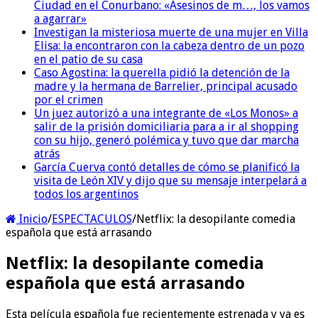
Ciudad en el Conurbano: «Asesinos de m…, los vamos
a agarrar»
Investigan la misteriosa muerte de una mujer en Villa
Elisa: la encontraron con la cabeza dentro de un pozo
en el patio de su casa
Caso Agostina: la querella pidió la detención de la
madre y la hermana de Barrelier, principal acusado
por el crimen
Un juez autorizó a una integrante de «Los Monos» a
salir de la prisión domiciliaria para a ir al shopping
con su hijo, generó polémica y tuvo que dar marcha
atrás
García Cuerva contó detalles de cómo se planificó la
visita de León XIV y dijo que su mensaje interpelará a
todos los argentinos
Inicio
/
ESPECTACULOS
/
Netflix: la desopilante comedia
española que está arrasando
Netflix: la desopilante comedia
española que está arrasando
Esta película española fue recientemente estrenada y ya es