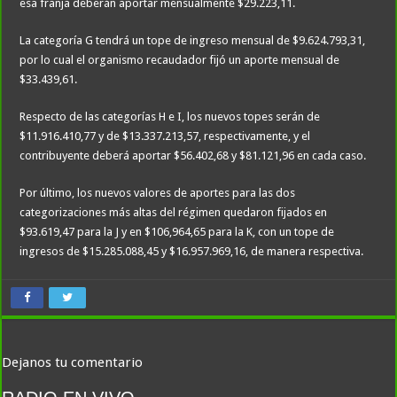
esa franja deberán aportar mensualmente $29.223,11.
La categoría G tendrá un tope de ingreso mensual de $9.624.793,31,
por lo cual el organismo recaudador fijó un aporte mensual de
$33.439,61.
Respecto de las categorías H e I, los nuevos topes serán de
$11.916.410,77 y de $13.337.213,57, respectivamente, y el
contribuyente deberá aportar $56.402,68 y $81.121,96 en cada caso.
Por último, los nuevos valores de aportes para las dos
categorizaciones más altas del régimen quedaron fijados en
$93.619,47 para la J y en $106,964,65 para la K, con un tope de
ingresos de $15.285.088,45 y $16.957.969,16, de manera respectiva.
Dejanos tu comentario