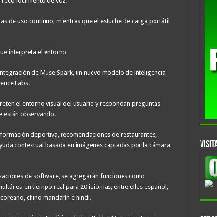
l reconocimiento de voz.
s de uso continuo, mientras que el estuche de carga portátil
que interpreta el entorno
a integración de Muse Spark, un nuevo modelo de inteligencia
gence Labs.
preten el entorno visual del usuario y respondan preguntas
ue están observando.
nformación deportiva, recomendaciones de restaurantes,
VISIT
y ayuda contextual basada en imágenes captadas por la cámara
izaciones de software, se agregarán funciones como
ultánea en tiempo real para 20 idiomas, entre ellos español,
 coreano, chino mandarín e hindi.