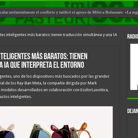
calar unilateralmente el conflicto y ratificó el apoyo de Milei a Bolsonaro: «La re
sil «no se victimice» y apuntó a la intromisión política de Lula en la región
es inteligentes más baratos: tienen traducción simultánea y una IA
RADIO
nteligentes más baratos: tienen
 IA que interpreta el entorno
ligentes, uno de los dispositivos más buscados por las grandes
ial de los Ray-Ban Meta, la compañía dirigida por Mark
 modelos desarrollados en colaboración con EssilorLuxottica,
uctos inteligentes.
DEJAN