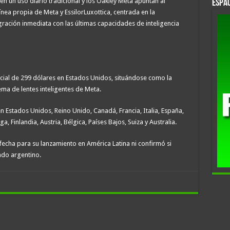
n un uso diario tradicional y los Oakley Meta apuntan al
Espac
nea propia de Meta y EssilorLuxottica, centrada en la
egración inmediata con las últimas capacidades de inteligencia
icial de 299 dólares en Estados Unidos, situándose como la
ema de lentes inteligentes de Meta.
 Estados Unidos, Reino Unido, Canadá, Francia, Italia, España,
, Finlandia, Austria, Bélgica, Países Bajos, Suiza y Australia.
echa para su lanzamiento en América Latina ni confirmó si
ado argentino.