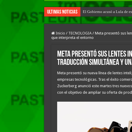
Ultimas Noticias
El Gobierno acusó a Lula de es
Patricia Bullrich pidió que Bra
Inicio
/
TECNOLOGIA
/
Meta presentó sus lent
que interpreta el entorno
Meta presentó sus lentes i
traducción simultánea y una
Meta presentó su nueva línea de lentes inte
empresas tecnológicas. Tras el éxito comerc
Zuckerberg anunció este martes tres nuevos
con el objetivo de ampliar su oferta de prod