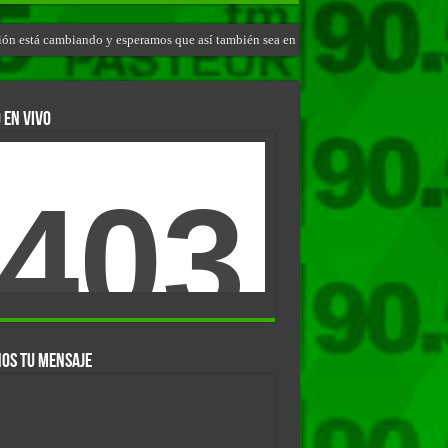
gión está cambiando y esperamos que así también sea en Brasil»
 EN VIVO
OS TU MENSAJE