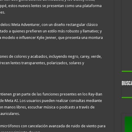
ppé, estos nuevos lentes se presentan como una plataforma
es.
odelos: Meta Adventurer, con un diseño rectangular clásico
ado a quienes prefieren un estilo más robusto y llamativo; y
la modelo e influencer Kylie Jenner, que presenta una montura
nes de colores y acabados, incluyendo negro, carey, verde,
frecen lentes transparentes, polarizados, solares y
BUSC
ntienen gran parte de las funciones presentes en los Ray-Ban
de Meta AI. Los usuarios pueden realizar consultas mediante
on manos libres, escuchar música o podcasts a través de
auriculares.
s micrófonos con cancelación avanzada de ruido de viento para