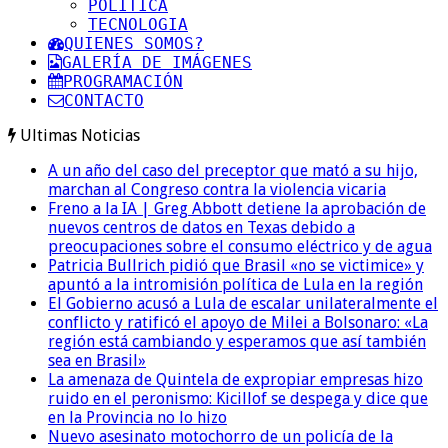
POLITICA
TECNOLOGIA
QUIENES SOMOS?
GALERÍA DE IMÁGENES
PROGRAMACIÓN
CONTACTO
Ultimas Noticias
A un año del caso del preceptor que mató a su hijo,
marchan al Congreso contra la violencia vicaria
Freno a la IA | Greg Abbott detiene la aprobación de
nuevos centros de datos en Texas debido a
preocupaciones sobre el consumo eléctrico y de agua
Patricia Bullrich pidió que Brasil «no se victimice» y
apuntó a la intromisión política de Lula en la región
El Gobierno acusó a Lula de escalar unilateralmente el
conflicto y ratificó el apoyo de Milei a Bolsonaro: «La
región está cambiando y esperamos que así también
sea en Brasil»
La amenaza de Quintela de expropiar empresas hizo
ruido en el peronismo: Kicillof se despega y dice que
en la Provincia no lo hizo
Nuevo asesinato motochorro de un policía de la