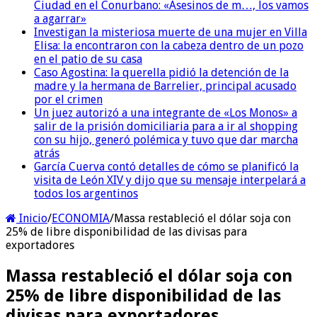
Ciudad en el Conurbano: «Asesinos de m…, los vamos
a agarrar»
Investigan la misteriosa muerte de una mujer en Villa
Elisa: la encontraron con la cabeza dentro de un pozo
en el patio de su casa
Caso Agostina: la querella pidió la detención de la
madre y la hermana de Barrelier, principal acusado
por el crimen
Un juez autorizó a una integrante de «Los Monos» a
salir de la prisión domiciliaria para a ir al shopping
con su hijo, generó polémica y tuvo que dar marcha
atrás
García Cuerva contó detalles de cómo se planificó la
visita de León XIV y dijo que su mensaje interpelará a
todos los argentinos
Inicio
/
ECONOMIA
/
Massa restableció el dólar soja con
25% de libre disponibilidad de las divisas para
exportadores
Massa restableció el dólar soja con
25% de libre disponibilidad de las
divisas para exportadores