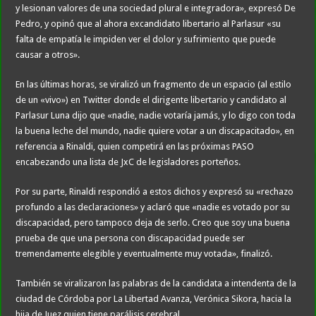
y lesionan valores de una sociedad plural e integradora», expresó De
Pedro, y opinó que al ahora excandidato libertario al Parlasur «su
falta de empatía le impiden ver el dolor y sufrimiento que puede
causar a otros».
En las últimas horas, se viralizó un fragmento de un espacio (al estilo
de un «vivo») en Twitter donde el dirigente libertario y candidato al
Parlasur Luna dijo que «nadie, nadie votaría jamás, y lo digo con toda
la buena leche del mundo, nadie quiere votar a un discapacitado», en
referencia a Rinaldi, quien competirá en las próximas PASO
encabezando una lista de JxC de legisladores porteños.
Por su parte, Rinaldi respondió a estos dichos y expresó su «rechazo
profundo a las declaraciones» y aclaró que «nadie es votado por su
discapacidad, pero tampoco deja de serlo. Creo que soy una buena
prueba de que una persona con discapacidad puede ser
tremendamente elegible y eventualmente muy votada», finalizó.
También se viralizaron las palabras de la candidata a intendenta de la
ciudad de Córdoba por La Libertad Avanza, Verónica Sikora, hacia la
hija de Juez quien tiene parálisis cerebral.