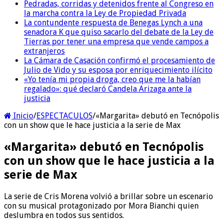
Pedradas, corridas y detenidos frente al Congreso en
la marcha contra la Ley de Propiedad Privada
La contundente respuesta de Benegas Lynch a una
senadora K que quiso sacarlo del debate de la Ley de
Tierras por tener una empresa que vende campos a
extranjeros
La Cámara de Casación confirmó el procesamiento de
Julio de Vido y su esposa por enriquecimiento ilícito
«Yo tenía mi propia droga, creo que me la habían
regalado»: qué declaró Candela Arizaga ante la
justicia
Inicio
/
ESPECTACULOS
/
«Margarita» debutó en Tecnópolis
con un show que le hace justicia a la serie de Max
«Margarita» debutó en Tecnópolis
con un show que le hace justicia a la
serie de Max
La serie de Cris Morena volvió a brillar sobre un escenario
con su musical protagonizado por Mora Bianchi quien
deslumbra en todos sus sentidos.