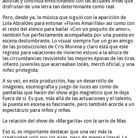
adultas y continúa emocionando con las actuales niñas que
disfrutan de una letra tan determinante como real.
Pero, desde ya, la música que siguió con la aparición de
Lola Abraldes para entonar «Flores Amarillas» así como con
el resto del elenco para bailar «Con un poquito de amor»,
también fue perfectamente acompañada por una puesta en
escena deslumbrante. Lo visual siempre fue un gran amigo
de las producciones de Cris Morena y claro está que este
regreso para vacaciones de invierno estuvo a la altura de
las circunstancias reviviendo las mejores épocas de las tiras
infanto juveniles que acarreaban looks, merch oficial, y una
niñez protegida.
A su vez, en esta producción, hay un desarrollo de
imágenes, escenografía y juego de luces así como de
pantallas que hacen del show algo magnético que te deja
fuera de sí. Es que, más allá de las actuaciones y el talento,
la puesta en escena es fascinante, pero también acorde a un
espectáculo para niños y niñas.
La relación del show de «Margarita» con la serie de Max
Eso sí, es importante destacar que una vez más la
creatividad voló por los aires, pero de manera literal. La