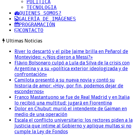
POLITICA
TECNOLOGIA
QUIENES SOMOS?
GALERÍA DE IMÁGENES
PROGRAMACIÓN
CONTACTO
Ultimas Noticias
River lo descartó y el pibe Jaime brilla en Peñarol de
Montevideo: «¿Nos dieron a Messi?»
Flávio Bolsonaro culpó a Lula da Silva de la crisis con
Argentina y a su «política exterior ideologizada y de
confrontación»
Camilota presentó a su nueva novia y contó su
historia de amor: «Hoy, por fin, podemos dejar de
escondernos»
Franco Mastantuono se fue de Real Madrid y en Italia
lo recibió una multitud: jugará en Fiorentina
Dolor en Chubut: murió el intendente de Gaiman en
medio de una operación
Escala el conflicto universitario: los rectores piden a la
Justicia que intime al Gobierno y aplique multas si no
cumple la Ley de Fondos