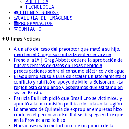
POLITICA
TECNOLOGIA
QUIENES SOMOS?
GALERÍA DE IMÁGENES
PROGRAMACIÓN
CONTACTO
Ultimas Noticias
A un año del caso del preceptor que mató a su hijo,
marchan al Congreso contra la violencia vicaria
Freno a la IA | Greg Abbott detiene la aprobación de
nuevos centros de datos en Texas debido a
preocupaciones sobre el consumo eléctrico y de agua
El Gobierno acusó a Lula de escalar unilateralmente el
conflicto y ratificó el apoyo de Milei a Bolsonaro: «La
región está cambiando y esperamos que así también
sea en Brasil»
Patricia Bullrich pidió que Brasil «no se victimice» y
apuntó a la intromisión política de Lula en la región
La amenaza de Quintela de expropiar empresas hizo
ruido en el peronismo: Kicillof se despega y dice que
en la Provincia no lo hizo
Nuevo asesinato motochorro de un policía de la