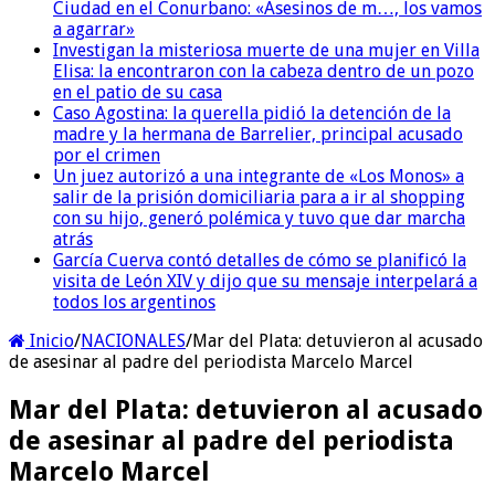
Ciudad en el Conurbano: «Asesinos de m…, los vamos
a agarrar»
Investigan la misteriosa muerte de una mujer en Villa
Elisa: la encontraron con la cabeza dentro de un pozo
en el patio de su casa
Caso Agostina: la querella pidió la detención de la
madre y la hermana de Barrelier, principal acusado
por el crimen
Un juez autorizó a una integrante de «Los Monos» a
salir de la prisión domiciliaria para a ir al shopping
con su hijo, generó polémica y tuvo que dar marcha
atrás
García Cuerva contó detalles de cómo se planificó la
visita de León XIV y dijo que su mensaje interpelará a
todos los argentinos
Inicio
/
NACIONALES
/
Mar del Plata: detuvieron al acusado
de asesinar al padre del periodista Marcelo Marcel
Mar del Plata: detuvieron al acusado
de asesinar al padre del periodista
Marcelo Marcel